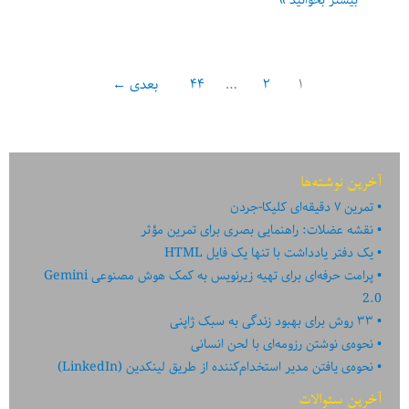
هوش
مصنوعی:
جاودانگی
۱
۲
…
۴۴
بعدی
←
یا
انقراض
ما
آخرین نوشته‌ها
تمرین ۷ دقیقه‌ای کلیکا-جردن
نقشه عضلات: راهنمایی بصری برای تمرین مؤثر
یک دفتر یادداشت با تنها یک فایل HTML
پرامت حرفه‌ای برای تهیه زیرنویس به کمک هوش مصنوعی Gemini
2.0
۳۳ روش برای بهبود زندگی به سبک ژاپنی
نحوه‌ی نوشتن رزومه‌ای با لحن انسانی
نحوه‌ی یافتن مدیر استخدام‌کننده از طریق لینکدین (LinkedIn)
آخرین سئوالات