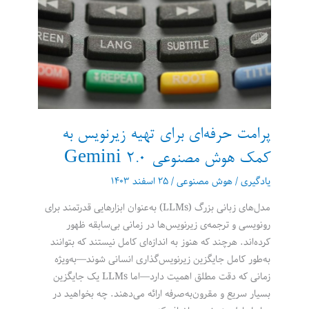
یک
فایل
HTML
پرامت حرفه‌ای برای تهیه زیرنویس به
کمک هوش مصنوعی Gemini 2.0
یادگیری
/
هوش مصنوعی
/
۲۵ اسفند ۱۴۰۳
مدل‌های زبانی بزرگ (LLMs) به‌عنوان ابزارهایی قدرتمند برای
رونویسی و ترجمه‌ی زیرنویس‌ها در زمانی بی‌سابقه ظهور
کرده‌اند. هرچند که هنوز به اندازه‌ای کامل نیستند که بتوانند
به‌طور کامل جایگزین زیرنویس‌گذاری انسانی شوند—به‌ویژه
زمانی که دقت مطلق اهمیت دارد—اما LLMs یک جایگزین
بسیار سریع و مقرون‌به‌صرفه ارائه می‌دهند. چه بخواهید در