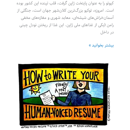
کیوتو را به عنوان پایتخت ژاپن گرفت، قلب تپنده این کشور بوده
است. امروزه، توکیو بزرگ‌ترین کلان‌شهر جهان است، جنگلی از
آسمان‌خراش‌های شیشه‌ای، معابد شهری و مغازه‌های مخفی
رامن (یکی از غذاهای ملی ژاپن. این غذا از ریختن نودل چینی
در داخل
۳۳
بیشتر بخوانید »
روش
برای
بهبود
زندگی
به
سبک
ژاپنی