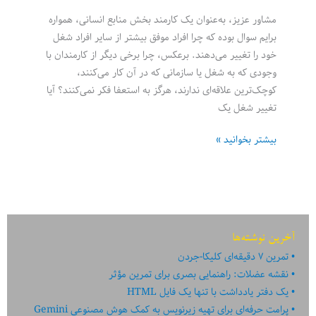
مشاور عزیز، به‌عنوان یک کارمند بخش منابع انسانی، همواره
برایم سوال بوده که چرا افراد موفق بیشتر از سایر افراد شغل
خود را تغییر می‌دهند. برعکس، چرا برخی دیگر از کارمندان با
وجودی که به شغل یا سازمانی که در آن کار می‌کنند،
کوچک‌ترین علاقه‌ای ندارند، هرگز به استعفا فکر نمی‌کنند؟ آیا
تغییر شغل یک
چرا
بیشتر بخوانید »
افراد
موفق
بارها
شغل
خود
آخرین نوشته‌ها
را
تمرین ۷ دقیقه‌ای کلیکا-جردن
تغییر
نقشه عضلات: راهنمایی بصری برای تمرین مؤثر
می‌دهند؟
یک دفتر یادداشت با تنها یک فایل HTML
پرامت حرفه‌ای برای تهیه زیرنویس به کمک هوش مصنوعی Gemini