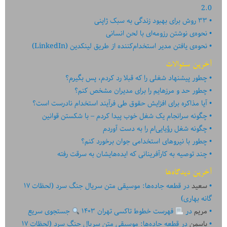
2.0
۳۳ روش برای بهبود زندگی به سبک ژاپنی
نحوه‌ی نوشتن رزومه‌ای با لحن انسانی
نحوه‌ی یافتن مدیر استخدام‌کننده از طریق لینکدین (LinkedIn)
آخرین سئوالات
چطور پیشنهاد شغلی را که قبلا رد کردم، پس بگیرم؟
چطور حد و مرزهایم را برای مدیران مشخص کنم؟
آیا مذاکره برای افزایش حقوق طی فرآیند استخدام نادرست است؟
چگونه سرانجام یک شغل خوب پیدا کردم – با شکستن قوانین
چگونه شغل رؤیایی‌ام را به دست آوردم
چطور با نیروهای استخدامی جوان برخورد کنم؟
چند توصیه به کارآفرینانی که ایده‏‏‌‏‏‌هایشان به سرقت رفته
آخرین دیدگاه‌ها
سعید
در
قطعه جاده‌ها: موسیقی متن سریال جنگ سرد (لحظات ۱۷
گانه بهاری)
مریم
در
فهرست خطوط تاکسی تهران ۱۴۰۳
جستجوی سریع
یاسمن
در
قطعه جاده‌ها: موسیقی متن سریال جنگ سرد (لحظات ۱۷