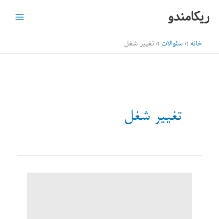
رش
ریکامندو
ه
حتوا
خانه
سئوالات
تغییر شغل
تغییر شغل