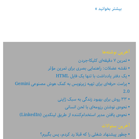
خستگی
بیشتر بخوانید »
ناشی
از
کار
زیاد:
نشانه‌ها
آخرین نوشته‌ها
و
تمرین ۷ دقیقه‌ای کلیکا-جردن
عوامل
نقشه عضلات: راهنمایی بصری برای تمرین مؤثر
یک دفتر یادداشت با تنها یک فایل HTML
پرامت حرفه‌ای برای تهیه زیرنویس به کمک هوش مصنوعی Gemini
2.0
۳۳ روش برای بهبود زندگی به سبک ژاپنی
نحوه‌ی نوشتن رزومه‌ای با لحن انسانی
نحوه‌ی یافتن مدیر استخدام‌کننده از طریق لینکدین (LinkedIn)
آخرین سئوالات
چطور پیشنهاد شغلی را که قبلا رد کردم، پس بگیرم؟