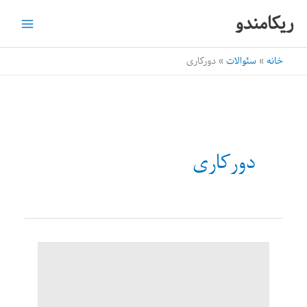
رش
ریکامندو
ه
حتوا
خانه
سئوالات
دورکاری
دورکاری