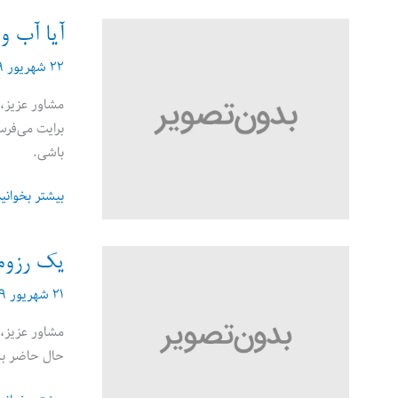
کارجوهای
کم
آیا آب و
تجربه
۲۲ شهریور ۱۳۹۹
مشاور عزیز، 
باشی.
آیا
بیشتر بخوانی
آب
و
یک رزوم
تاب
دادن
۲۱ شهریور ۱۳۹۹
به
مشاور عزیز، 
سوابق
حال حاضر به دن
کاری
در