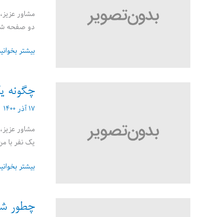
مشاور عزیز، 
دو صفحه شود؟
پاسخ
بیشتر بخوانی
به
۱۰
سوال
چگونه ی
متداول
۱۷ آذر ۱۴۰۰
در
رابطه
مشاور عزیز، 
با
یک نفر با من
رزومه‌نویسی
چگونه
بیشتر بخوانی
یک
حساب
کاربری
چطور شرح حا