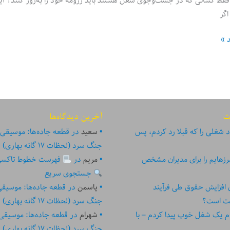
فقط کسانی که در جست‌وجوی شغل هستند باید رزومه خود را به‌روز کنند؟ آیا 
اگر
د »
ت
آخرین دیدگاه‌ها
 شغلی را که قبلا رد کردم، پس
سعید
در
قطعه جاده‌ها: موسیقی
جنگ سرد (لحظات ۱۷ گانه بهاری)
زهایم را برای مدیران مشخص
مریم
در
فهرست خطوط تاکسی تهر
جستجوی سریع
ای افزایش حقوق طی فرآیند
یاسمن
در
قطعه جاده‌ها: موسیق
ست است؟
جنگ سرد (لحظات ۱۷ گانه بهاری)
م یک شغل خوب پیدا کردم – با
شهرام
در
قطعه جاده‌ها: موسیقی
جنگ سرد (لحظات ۱۷ گانه بهاری)