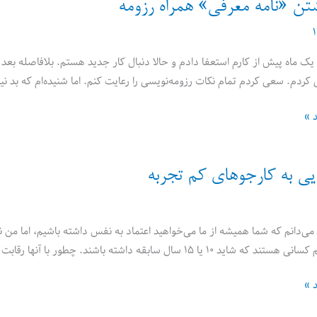
تن «نامه معرفی» همراه رزومه
یک ماه پیش از کارم استعفا دادم و حالا دنبال کار جدید هستم. بلافاصله بعد 
نی کردم. سعی کردم تمام نکات رزومه‌نویسی را رعایت کنم. اما شنیده‌ام که بد ن
د »
یی به کارجوهای کم تجربه
می‌دانم که شما همیشه از ما می‌خواهید اعتماد به نفس داشته باشیم، اما من 
 سابقه داشته باشند. چطور با آنها رقابت کنم؟ به‌علاوه، رزومه‌ام خیلی خالی است. چیز خاصی ندارم که
د »