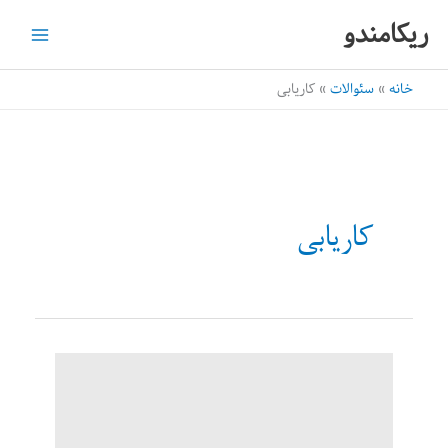
رش
ریکامندو
ه
حتوا
خانه
سئوالات
کاریابی
کاریابی