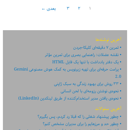
پس
۱
۲
۳
بعدی
←
از
مصاحبه
شغلی
آخرین نوشته‌ها
تمرین ۷ دقیقه‌ای کلیکا-جردن
نقشه عضلات: راهنمایی بصری برای تمرین مؤثر
یک دفتر یادداشت با تنها یک فایل HTML
پرامت حرفه‌ای برای تهیه زیرنویس به کمک هوش مصنوعی Gemini
2.0
۳۳ روش برای بهبود زندگی به سبک ژاپنی
نحوه‌ی نوشتن رزومه‌ای با لحن انسانی
نحوه‌ی یافتن مدیر استخدام‌کننده از طریق لینکدین (LinkedIn)
آخرین سئوالات
چطور پیشنهاد شغلی را که قبلا رد کردم، پس بگیرم؟
چطور حد و مرزهایم را برای مدیران مشخص کنم؟