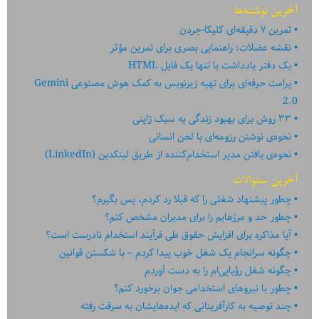
آخرین نوشته‌ها
تمرین ۷ دقیقه‌ای کلیکا-جردن
نقشه عضلات: راهنمایی بصری برای تمرین مؤثر
یک دفتر یادداشت با تنها یک فایل HTML
پرامت حرفه‌ای برای تهیه زیرنویس به کمک هوش مصنوعی Gemini
2.0
۳۳ روش برای بهبود زندگی به سبک ژاپنی
نحوه‌ی نوشتن رزومه‌ای با لحن انسانی
نحوه‌ی یافتن مدیر استخدام‌کننده از طریق لینکدین (LinkedIn)
آخرین سئوالات
چطور پیشنهاد شغلی را که قبلا رد کردم، پس بگیرم؟
چطور حد و مرزهایم را برای مدیران مشخص کنم؟
آیا مذاکره برای افزایش حقوق طی فرآیند استخدام نادرست است؟
چگونه سرانجام یک شغل خوب پیدا کردم – با شکستن قوانین
چگونه شغل رؤیایی‌ام را به دست آوردم
چطور با نیروهای استخدامی جوان برخورد کنم؟
چند توصیه به کارآفرینانی که ایده‏‏‌‏‏‌هایشان به سرقت رفته