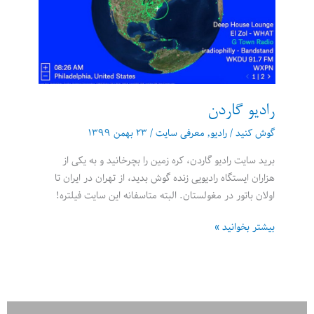
رادیو گاردن
گوش کنید
/
رادیو
,
معرفی سایت
/
۲۳ بهمن ۱۳۹۹
برید سایت رادیو گاردن، کره زمین را بچرخانید و به یکی از
هزاران ایستگاه رادیویی زنده گوش بدید، از تهران در ایران تا
اولان باتور در مغولستان. البته متاسفانه این سایت فیلتره!
رادیو
بیشتر بخوانید »
گاردن