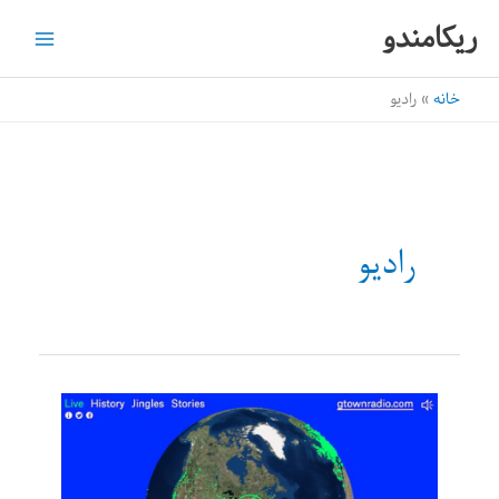
رش
ریکامندو
ه
حتوا
خانه
رادیو
رادیو