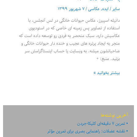
سایر
/
ایده
,
عکاسی
/
۷ شهریور ۱۳۹۹
دانیله اسپیرز، عکاس حیوانات خانگی در لس آنجلس، با
استفاده از تصاویر پس زمینه ای خاصی که در استودیوی
عکاسیش داره، سبک منحصر به فردی رو توسعه داده است که
منجر به ایجاد پرتره های عجیب و خنده دار حیوانات خانگی و
صاحبانشون میشه. به وبسایت یا حساب اینستاگرامش سر
بزنید. منبع: +
حیوانات
بیشتر بخوانید »
خانگی
و
صاحبانشان:
پرتره
هایی
آخرین نوشته‌ها
به
تمرین ۷ دقیقه‌ای کلیکا-جردن
سبک
نقشه عضلات: راهنمایی بصری برای تمرین مؤثر
دهه