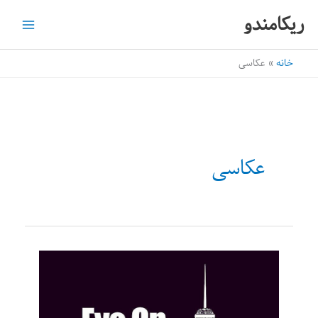
رش
ریکامندو
ه
حتوا
خانه
عکاسی
عکاسی