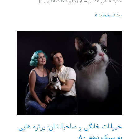
حدود 6 هزار عکس بسیار زیبا و شگفت انگیز […]
علیرضا
بیشتر بخوانید »
کیخا:
شکارچی
زیباییهای
تهران
حیوانات خانگی و صاحبانشان: پرتره هایی
به سبک دهه 80