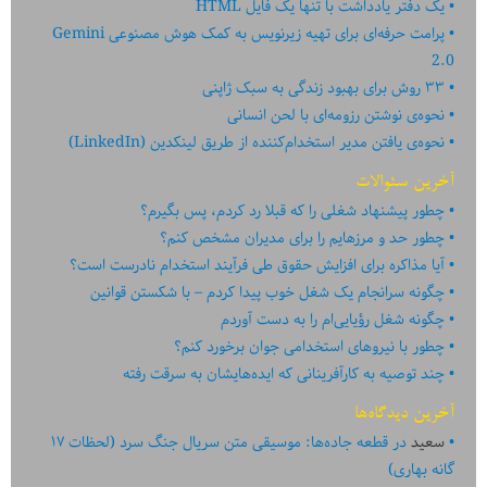
یک دفتر یادداشت با تنها یک فایل HTML
80
پرامت حرفه‌ای برای تهیه زیرنویس به کمک هوش مصنوعی Gemini
2.0
۳۳ روش برای بهبود زندگی به سبک ژاپنی
نحوه‌ی نوشتن رزومه‌ای با لحن انسانی
نحوه‌ی یافتن مدیر استخدام‌کننده از طریق لینکدین (LinkedIn)
آخرین سئوالات
چطور پیشنهاد شغلی را که قبلا رد کردم، پس بگیرم؟
چطور حد و مرزهایم را برای مدیران مشخص کنم؟
آیا مذاکره برای افزایش حقوق طی فرآیند استخدام نادرست است؟
چگونه سرانجام یک شغل خوب پیدا کردم – با شکستن قوانین
چگونه شغل رؤیایی‌ام را به دست آوردم
چطور با نیروهای استخدامی جوان برخورد کنم؟
چند توصیه به کارآفرینانی که ایده‏‏‌‏‏‌هایشان به سرقت رفته
آخرین دیدگاه‌ها
سعید
در
قطعه جاده‌ها: موسیقی متن سریال جنگ سرد (لحظات ۱۷
گانه بهاری)