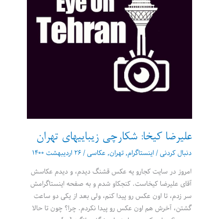
علیرضا کیخا: شکارچی زیباییهای تهران
دنبال کردنی
/
اینستاگرام
,
تهران
,
عکاسی
/
۲۶ اردیبهشت ۱۴۰۰
امروز در سایت کجارو یه عکس قشنگ دیدم، و دیدم عکاسش
آقای علیرضا کیخاست. کنجکاو شدم و به صفحه اینستاگرامش
سر زدم، تا اون عکس رو پیدا کنم، ولی بعد از یکی دو ساعت
گشتن، آخرش هم اون عکس رو پیدا نکردم. چرا؟ چون تا حالا