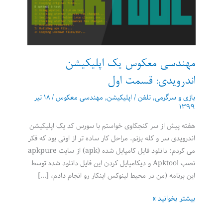
مهندسی معکوس یک اپلیکیشن
اندرویدی: قسمت اول
بازی و سرگرمی
,
تلفن
/
اپلیکیشن
,
مهندسی معکوس
/
۱۸ تیر
۱۳۹۹
هفته پیش از سر کنجکاوی خواستم با سورس کد یک اپلیکیشن
اندرویدی سر و کله بزنم. مراحل کار ساده تر از اونی بود که فکر
می کردم: دانلود فایل کامپایل شده (apk) از سایت apkpure
نصب Apktool و دیکامپایل کردن این فایل دانلود شده توسط
این برنامه (من در محیط لینوکس اینکار رو انجام دادم، […]
مهندسی
بیشتر بخوانید »
معکوس
یک