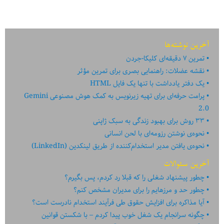
اپلیکیشن
اندرویدی:
قسمت
آخرین نوشته‌ها
اول
تمرین ۷ دقیقه‌ای کلیکا-جردن
نقشه عضلات: راهنمایی بصری برای تمرین مؤثر
یک دفتر یادداشت با تنها یک فایل HTML
پرامت حرفه‌ای برای تهیه زیرنویس به کمک هوش مصنوعی Gemini
2.0
۳۳ روش برای بهبود زندگی به سبک ژاپنی
نحوه‌ی نوشتن رزومه‌ای با لحن انسانی
نحوه‌ی یافتن مدیر استخدام‌کننده از طریق لینکدین (LinkedIn)
آخرین سئوالات
چطور پیشنهاد شغلی را که قبلا رد کردم، پس بگیرم؟
چطور حد و مرزهایم را برای مدیران مشخص کنم؟
آیا مذاکره برای افزایش حقوق طی فرآیند استخدام نادرست است؟
چگونه سرانجام یک شغل خوب پیدا کردم – با شکستن قوانین