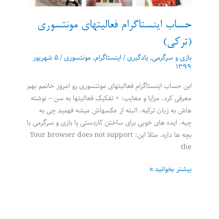
حساب اینستاگرام فعالیتهای مونتسوری
(ترکی)
بازی و سرگرمی
,
یادگیری
/
اینستاگرام
,
مونتسوری
/
۵ شهریور
۱۳۹۹
این حساب اینستاگرام فعالیتهای مونتسوری رو امروز خانمم بهم
معرفی کرد. مزایا و معایب: + تفکیک فعالیتها به سن – نوشته
هاش به زبان ترکیه. البته از عکسهاش میشه فهمید چی به
چیه. ایده های خوبی برای ساختن کاردستی یا بازی و سرگرمی با
بچه ها داره. مثلا این: Your browser does not support
the
حساب
بیشتر بخوانید »
اینستاگرام
فعالیتهای
مونتسوری
(ترکی)