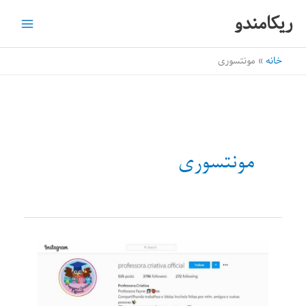
رش
ریکامندو
ه
حتوا
خانه
مونتسوری
مونتسوری