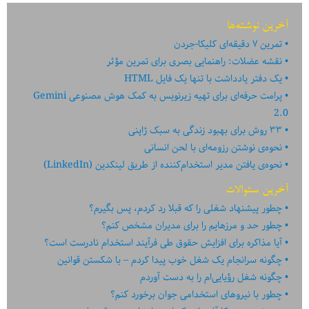
آخرین نوشته‌ها
تمرین ۷ دقیقه‌ای کلیکا-جردن
نقشه عضلات: راهنمایی بصری برای تمرین مؤثر
یک دفتر یادداشت با تنها یک فایل HTML
پرامت حرفه‌ای برای تهیه زیرنویس به کمک هوش مصنوعی Gemini
2.0
۳۳ روش برای بهبود زندگی به سبک ژاپنی
نحوه‌ی نوشتن رزومه‌ای با لحن انسانی
نحوه‌ی یافتن مدیر استخدام‌کننده از طریق لینکدین (LinkedIn)
آخرین سئوالات
چطور پیشنهاد شغلی را که قبلا رد کردم، پس بگیرم؟
چطور حد و مرزهایم را برای مدیران مشخص کنم؟
آیا مذاکره برای افزایش حقوق طی فرآیند استخدام نادرست است؟
چگونه سرانجام یک شغل خوب پیدا کردم – با شکستن قوانین
چگونه شغل رؤیایی‌ام را به دست آوردم
چطور با نیروهای استخدامی جوان برخورد کنم؟