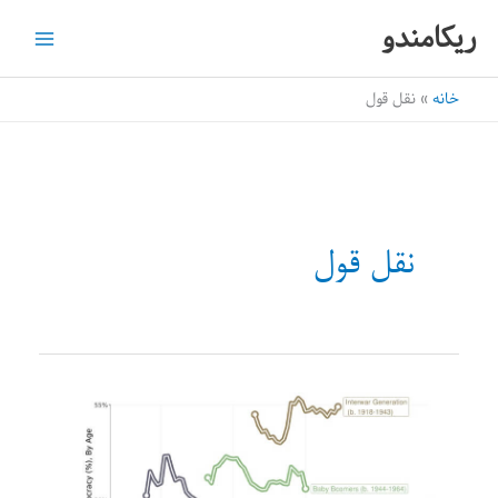
رش
ریکامندو
ه
حتوا
خانه
نقل قول
نقل قول