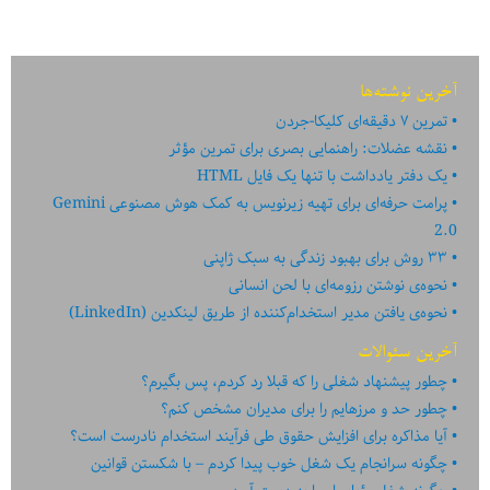
از
دموکراسی
آخرین نوشته‌ها
تمرین ۷ دقیقه‌ای کلیکا-جردن
نقشه عضلات: راهنمایی بصری برای تمرین مؤثر
یک دفتر یادداشت با تنها یک فایل HTML
پرامت حرفه‌ای برای تهیه زیرنویس به کمک هوش مصنوعی Gemini
2.0
۳۳ روش برای بهبود زندگی به سبک ژاپنی
نحوه‌ی نوشتن رزومه‌ای با لحن انسانی
نحوه‌ی یافتن مدیر استخدام‌کننده از طریق لینکدین (LinkedIn)
آخرین سئوالات
چطور پیشنهاد شغلی را که قبلا رد کردم، پس بگیرم؟
چطور حد و مرزهایم را برای مدیران مشخص کنم؟
آیا مذاکره برای افزایش حقوق طی فرآیند استخدام نادرست است؟
چگونه سرانجام یک شغل خوب پیدا کردم – با شکستن قوانین