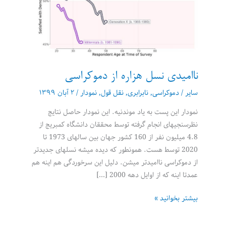
ناامیدی نسل هزاره از دموکراسی
سایر
/
دموکراسی
,
نابرابری
,
نقل قول
,
نمودار
/
۲ آبان ۱۳۹۹
نمودار این پست به یاد موندنیه. این نمودار حاصل نتایج
نظرسنجیهای انجام گرفته توسط محققان دانشگاه کمبریج از
4.8 میلیون نفر از 160 کشور جهان بین سالهای 1973 تا
2020 توسط هست. همونطور که دیده میشه نسلهای جدیدتر
از دموکراسی ناامیدتر میشن. دلیل این سرخوردگی هم اینه هم
عمدتا اینه که از اوایل دهه 2000 […]
ناامیدی
بیشتر بخوانید »
نسل
هزاره