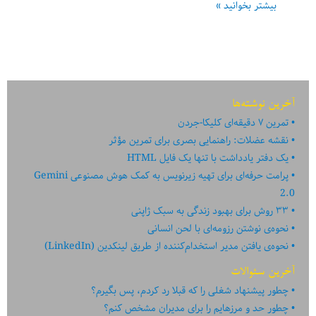
همیشه
بیشتر بخوانید »
غیرممکن
به
نظر
می‌رسد
تا
آخرین نوشته‌ها
…
تمرین ۷ دقیقه‌ای کلیکا-جردن
نقشه عضلات: راهنمایی بصری برای تمرین مؤثر
یک دفتر یادداشت با تنها یک فایل HTML
پرامت حرفه‌ای برای تهیه زیرنویس به کمک هوش مصنوعی Gemini
2.0
۳۳ روش برای بهبود زندگی به سبک ژاپنی
نحوه‌ی نوشتن رزومه‌ای با لحن انسانی
نحوه‌ی یافتن مدیر استخدام‌کننده از طریق لینکدین (LinkedIn)
آخرین سئوالات
چطور پیشنهاد شغلی را که قبلا رد کردم، پس بگیرم؟
چطور حد و مرزهایم را برای مدیران مشخص کنم؟