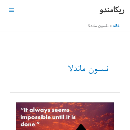
رش
ریکامندو
ه
حتوا
خانه
نلسون ماندلا
نلسون ماندلا