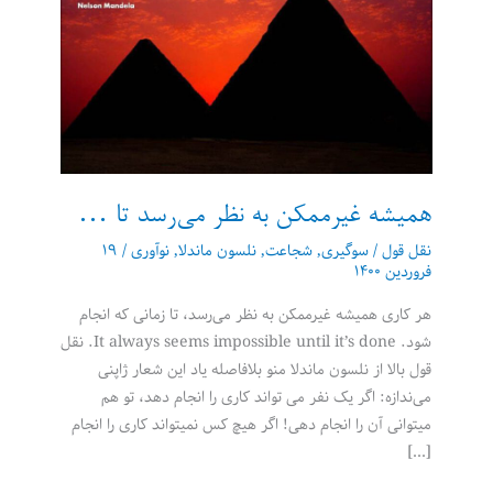
همیشه غیرممکن به نظر می‌رسد تا …
نقل قول
/
سوگیری
,
شجاعت
,
نلسون ماندلا
,
نوآوری
/
۱۹
فروردین ۱۴۰۰
هر کاری همیشه غیرممکن به نظر می‌رسد، تا زمانی که انجام
شود. It always seems impossible until it’s done. نقل
قول بالا از نلسون ماندلا منو بلافاصله یاد این شعار ژاپنی
می‌ندازه: اگر یک نفر می تواند کاری را انجام دهد، تو هم
میتوانی آن را انجام دهی! اگر هیچ کس نمیتواند کاری را انجام
[…]