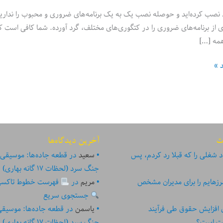
مه […]
د »
ت
آخرین دیدگاه‌ها
 شغلی را که قبلا رد کردم، پس
سعید
در
قطعه جاده‌ها: موسیقی
جنگ سرد (لحظات ۱۷ گانه بهاری)
زهایم را برای مدیران مشخص
مریم
در
فهرست خطوط تاکسی تهر
جستجوی سریع
ای افزایش حقوق طی فرآیند
یاسمن
در
قطعه جاده‌ها: موسیق
ست است؟
جنگ سرد (لحظات ۱۷ گانه بهاری)