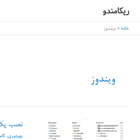
رش
ریکامندو
ه
حتوا
خانه
ویندوز
ویندوز
نصب یکج
بهره‌وری
,
کام