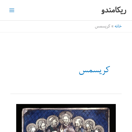
رش
ریکامندو
ه
حتوا
خانه
کریسمس
کریسمس