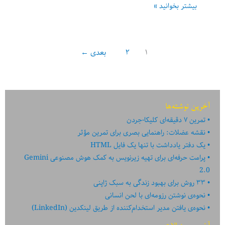
لینک‌های
بیشتر بخوانید »
هفته
4
۱
۲
بعدی
←
آخرین نوشته‌ها
تمرین ۷ دقیقه‌ای کلیکا-جردن
نقشه عضلات: راهنمایی بصری برای تمرین مؤثر
یک دفتر یادداشت با تنها یک فایل HTML
پرامت حرفه‌ای برای تهیه زیرنویس به کمک هوش مصنوعی Gemini
2.0
۳۳ روش برای بهبود زندگی به سبک ژاپنی
نحوه‌ی نوشتن رزومه‌ای با لحن انسانی
نحوه‌ی یافتن مدیر استخدام‌کننده از طریق لینکدین (LinkedIn)