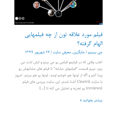
فیلم مورد علاقه تون از چه فیلمهایی
الهام گرفته؟
چی ببینیم
/
جایگزین
,
معرفی سایت
/
۲۶ شهریور ۱۳۹۹
اغلب وقتی که در فیلیمو فیلمی رو می بینم و ازش لذت می
برم، میرم قسمت “فیلمهای مشابه” تا فیلم های مشابهش رو
پیدا کنم و اگه از اونها هم خوشم اومد، اونها رو هم ببینم. امروز
با سایت Cinetrii آشنا شدم، این سایت بررسی های فیلم
(reviews) رو تجزیه و تحلیل می کنه تا […]
فیلم
بیشتر بخوانید »
مورد
علاقه