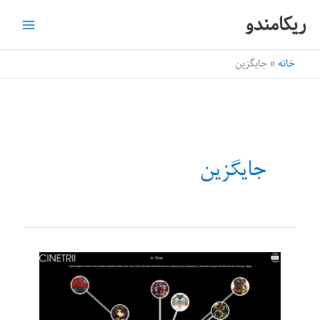
رش
ریکامندو
ه
حتوا
خانه
جایگزین
جایگزین