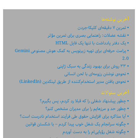
پذیرش
زندگی
آخرین نوشته‌ها
تمرین ۷ دقیقه‌ای کلیکا-جردن
نقشه عضلات: راهنمایی بصری برای تمرین مؤثر
یک دفتر یادداشت با تنها یک فایل HTML
پرامت حرفه‌ای برای تهیه زیرنویس به کمک هوش مصنوعی Gemini
2.0
۳۳ روش برای بهبود زندگی به سبک ژاپنی
نحوه‌ی نوشتن رزومه‌ای با لحن انسانی
نحوه‌ی یافتن مدیر استخدام‌کننده از طریق لینکدین (LinkedIn)
آخرین سئوالات
چطور پیشنهاد شغلی را که قبلا رد کردم، پس بگیرم؟
چطور حد و مرزهایم را برای مدیران مشخص کنم؟
آیا مذاکره برای افزایش حقوق طی فرآیند استخدام نادرست است؟
چگونه سرانجام یک شغل خوب پیدا کردم – با شکستن قوانین
چگونه شغل رؤیایی‌ام را به دست آوردم