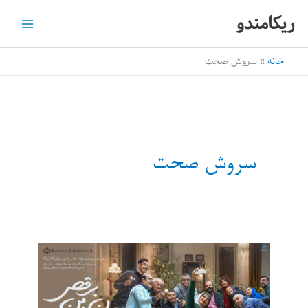
رش
ریکامندو
ه
حتوا
خانه
سروش صحت
سروش صحت