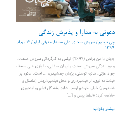
دعوتی به مدارا و پذیرش زندگی
چی ببینیم
/
سروش صحت
,
علی مصفا
,
معرفی فیلم
/
۱۲ مرداد
۱۳۹۹
جهان با من برقص (1397) فیلمی به کارگردانی سروش صحت،
و نویسندگی سروش صحت و ایمان صفایی، با بازی علی مصفا،
جواد عزتی، هانیه توسلی، پژمان جمشیدی، … است. علاوه بر
فیلمنامه قوی، از فیلمبرداری و محل فیلمبرداریش (ماسال و
شاندرمن) خیلی خوشم اومد. شاید بشه کل فیلم رو اینجوری
خلاصه کرد: «لطفا یبس و […]
دعوتی
بیشتر بخوانید »
به
مدارا
و