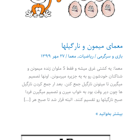
معمای میمون و نارگیلها
بازی و سرگرمی
/
ریاضیات
,
معما
/
۲۷ مهر ۱۳۹۹
معما: یه کشتی غرق میشه و فقط 5 ملوان زنده میمونن و
شناکنان خودشون رو به یه جزیره میرسونن. اونها تصمیم
میگیرن تا میتونن نارگیل جمع کنن. بعد ار جمع کردن نارگیل
ها چون دیر وقت بود به خواب میرن و تصمیم میگیرن فردا
صبح نارگیلها رو تقسیم کنند. البته قرار شد تا صبح هر […]
معمای
بیشتر بخوانید »
میمون
و
نارگیلها