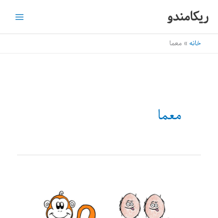
رش
ریکامندو
ه
حتوا
خانه
معما
معما