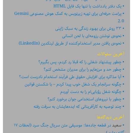
یک دفتر یادداشت با تنها یک فایل HTML
پرامت حرفه‌ای برای تهیه زیرنویس به کمک هوش مصنوعی Gemini
2.0
۳۳ روش برای بهبود زندگی به سبک ژاپنی
نحوه‌ی نوشتن رزومه‌ای با لحن انسانی
نحوه‌ی یافتن مدیر استخدام‌کننده از طریق لینکدین (LinkedIn)
آخرین سئوالات
چطور پیشنهاد شغلی را که قبلا رد کردم، پس بگیرم؟
چطور حد و مرزهایم را برای مدیران مشخص کنم؟
آیا مذاکره برای افزایش حقوق طی فرآیند استخدام نادرست است؟
چگونه سرانجام یک شغل خوب پیدا کردم – با شکستن قوانین
چگونه شغل رؤیایی‌ام را به دست آوردم
چطور با نیروهای استخدامی جوان برخورد کنم؟
چند توصیه به کارآفرینانی که ایده‏‏‌‏‏‌هایشان به سرقت رفته
آخرین دیدگاه‌ها
سعید
در
قطعه جاده‌ها: موسیقی متن سریال جنگ سرد (لحظات ۱۷
گانه بهاری)