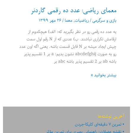
معمای ریاضی: عدد ده رقمی گاردنر
بازی و سرگرمی
/
ریاضیات
,
معما
/
۲۶ مهر ۱۳۹۹
یه عدد ده رقمی رو در نظر بگیرید که: الف) هیچکدوم از
ارقامش تکراری نباشند. ب) عددی که از N رقم اول سمت
چپش ایجاد میشه بر N قابل قسمت باشه. یعنی اگه اون عدد
رو به صورت abcdefghij نشون بدیم: a بر 1 تقسیم پذیر
باشه ab بر 2 تقسیم پذیر باشه abc بر
معمای
بیشتر بخوانید »
ریاضی:
عدد
ده
رقمی
گاردنر
آخرین نوشته‌ها
تمرین ۷ دقیقه‌ای کلیکا-جردن
نقشه عضلات: راهنمایی بصری برای تمرین مؤثر