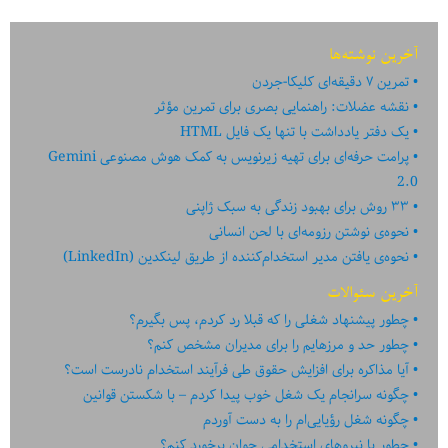
آخرین نوشته‌ها
تمرین ۷ دقیقه‌ای کلیکا-جردن
نقشه عضلات: راهنمایی بصری برای تمرین مؤثر
یک دفتر یادداشت با تنها یک فایل HTML
پرامت حرفه‌ای برای تهیه زیرنویس به کمک هوش مصنوعی Gemini
2.0
۳۳ روش برای بهبود زندگی به سبک ژاپنی
نحوه‌ی نوشتن رزومه‌ای با لحن انسانی
نحوه‌ی یافتن مدیر استخدام‌کننده از طریق لینکدین (LinkedIn)
آخرین سئوالات
چطور پیشنهاد شغلی را که قبلا رد کردم، پس بگیرم؟
چطور حد و مرزهایم را برای مدیران مشخص کنم؟
آیا مذاکره برای افزایش حقوق طی فرآیند استخدام نادرست است؟
چگونه سرانجام یک شغل خوب پیدا کردم – با شکستن قوانین
چگونه شغل رؤیایی‌ام را به دست آوردم
چطور با نیروهای استخدامی جوان برخورد کنم؟