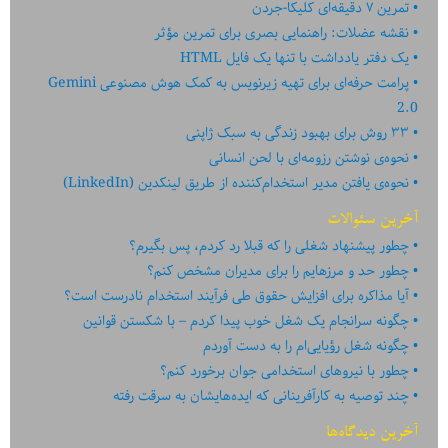
تمرین ۷ دقیقه‌ای کلیکا-جردن
نقشه عضلات: راهنمایی بصری برای تمرین مؤثر
یک دفتر یادداشت با تنها یک فایل HTML
پرامت حرفه‌ای برای تهیه زیرنویس به کمک هوش مصنوعی Gemini
2.0
۳۳ روش برای بهبود زندگی به سبک ژاپنی
نحوه‌ی نوشتن رزومه‌ای با لحن انسانی
نحوه‌ی یافتن مدیر استخدام‌کننده از طریق لینکدین (LinkedIn)
آخرین سئوالات
چطور پیشنهاد شغلی را که قبلا رد کردم، پس بگیرم؟
چطور حد و مرزهایم را برای مدیران مشخص کنم؟
آیا مذاکره برای افزایش حقوق طی فرآیند استخدام نادرست است؟
چگونه سرانجام یک شغل خوب پیدا کردم – با شکستن قوانین
چگونه شغل رؤیایی‌ام را به دست آوردم
چطور با نیروهای استخدامی جوان برخورد کنم؟
چند توصیه به کارآفرینانی که ایده‏‏‌‏‏‌هایشان به سرقت رفته
آخرین دیدگاه‌ها