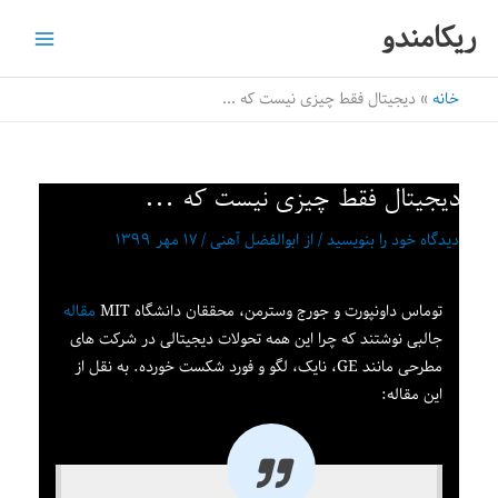
رش
ریکامندو
ه
حتوا
خانه
دیجیتال فقط چیزی نیست که …
دیجیتال فقط چیزی نیست که …
دیدگاه‌ خود را بنویسید
/ از
ابوالفضل آهنی
/
۱۷ مهر ۱۳۹۹
توماس داونپورت و جورج وسترمن، محققان دانشگاه MIT
مقاله
جالبی نوشتند که چرا این همه تحولات دیجیتالی در شرکت های
مطرحی مانند GE، نایک، لگو و فورد شکست خورده. به نقل از
این مقاله: