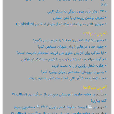
2.0
۳۳ روش برای بهبود زندگی به سبک ژاپنی
نحوه‌ی نوشتن رزومه‌ای با لحن انسانی
نحوه‌ی یافتن مدیر استخدام‌کننده از طریق لینکدین (LinkedIn)
آخرین سئوالات
چطور پیشنهاد شغلی را که قبلا رد کردم، پس بگیرم؟
چطور حد و مرزهایم را برای مدیران مشخص کنم؟
آیا مذاکره برای افزایش حقوق طی فرآیند استخدام نادرست است؟
چگونه سرانجام یک شغل خوب پیدا کردم – با شکستن قوانین
چگونه شغل رؤیایی‌ام را به دست آوردم
چطور با نیروهای استخدامی جوان برخورد کنم؟
چند توصیه به کارآفرینانی که ایده‏‏‌‏‏‌هایشان به سرقت رفته
آخرین دیدگاه‌ها
سعید
در
قطعه جاده‌ها: موسیقی متن سریال جنگ سرد (لحظات ۱۷
گانه بهاری)
مریم
در
فهرست خطوط تاکسی تهران ۱۴۰۳
جستجوی سریع
یاسمن
در
قطعه جاده‌ها: موسیقی متن سریال جنگ سرد (لحظات ۱۷