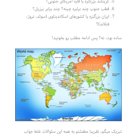
گرینلند بزرگتره یا قاره آمریکای جنوبی؟
قطب جنوب چند برابره چینه؟ چند برابر برزیل؟
ایران بزرگتره یا کشورهای اسکاندیناوی (سوئد، نروژ،
فنلاند)؟
ساده بود، نه؟ پس ادامه مطلب رو بخونید!
تبریک میگم، تقریبا مطمئنم به همه این سئوالات غلط جواب