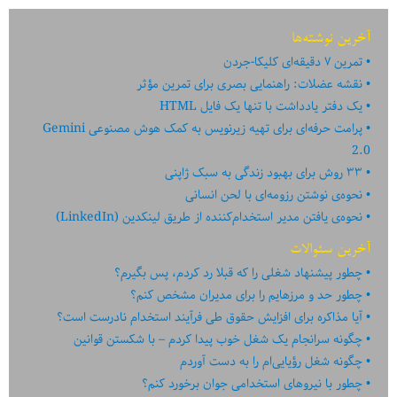
آخرین نوشته‌ها
تمرین ۷ دقیقه‌ای کلیکا-جردن
نقشه عضلات: راهنمایی بصری برای تمرین مؤثر
یک دفتر یادداشت با تنها یک فایل HTML
پرامت حرفه‌ای برای تهیه زیرنویس به کمک هوش مصنوعی Gemini
2.0
۳۳ روش برای بهبود زندگی به سبک ژاپنی
نحوه‌ی نوشتن رزومه‌ای با لحن انسانی
نحوه‌ی یافتن مدیر استخدام‌کننده از طریق لینکدین (LinkedIn)
آخرین سئوالات
چطور پیشنهاد شغلی را که قبلا رد کردم، پس بگیرم؟
چطور حد و مرزهایم را برای مدیران مشخص کنم؟
آیا مذاکره برای افزایش حقوق طی فرآیند استخدام نادرست است؟
چگونه سرانجام یک شغل خوب پیدا کردم – با شکستن قوانین
چگونه شغل رؤیایی‌ام را به دست آوردم
چطور با نیروهای استخدامی جوان برخورد کنم؟