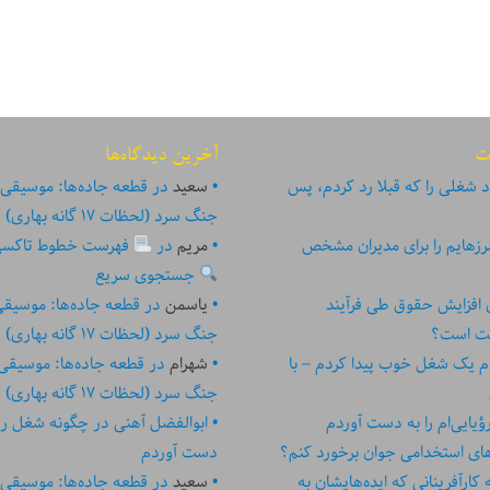
ت
آخرین دیدگاه‌ها
 شغلی را که قبلا رد کردم، پس
سعید
در
قطعه جاده‌ها: موسیقی
جنگ سرد (لحظات ۱۷ گانه بهاری)
زهایم را برای مدیران مشخص
مریم
در
فهرست خطوط تاکسی تهر
جستجوی سریع
ای افزایش حقوق طی فرآیند
یاسمن
در
قطعه جاده‌ها: موسیق
ست است؟
جنگ سرد (لحظات ۱۷ گانه بهاری)
م یک شغل خوب پیدا کردم – با
شهرام
در
قطعه جاده‌ها: موسیقی
جنگ سرد (لحظات ۱۷ گانه بهاری)
یایی‌ام را به دست آوردم
ابوالفضل آهنی
در
چگونه شغل رؤیا
های استخدامی جوان برخورد کنم؟
دست آوردم
رآفرینانی که ایده‏‏‌‏‏‌هایشان به
سعید
در
قطعه جاده‌ها: موسیقی