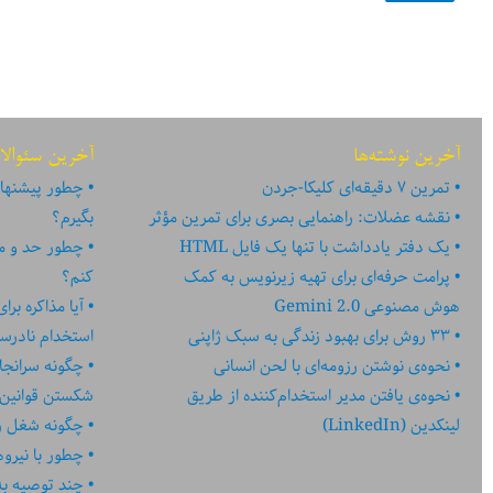
آخرین نوشته‌ها
آخرین سئوالا
تمرین ۷ دقیقه‌ای کلیکا-جردن
چطور پیشنهاد
نقشه عضلات: راهنمایی بصری برای تمرین مؤثر
بگیرم؟
یک دفتر یادداشت با تنها یک فایل HTML
چطور حد و مر
پرامت حرفه‌ای برای تهیه زیرنویس به کمک
کنم؟
هوش مصنوعی Gemini 2.0
آیا مذاکره بر
۳۳ روش برای بهبود زندگی به سبک ژاپنی
استخدام نادر
نحوه‌ی نوشتن رزومه‌ای با لحن انسانی
چگونه سرانجا
نحوه‌ی یافتن مدیر استخدام‌کننده از طریق
شکستن قوانین
لینکدین (LinkedIn)
چگونه شغل رؤ
چطور با نیرو
چند توصیه به کا