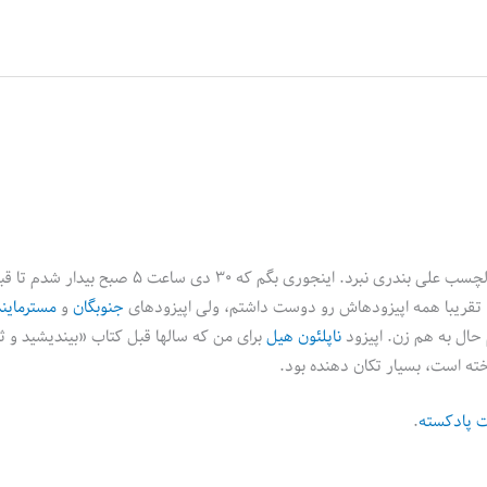
نمیشه از پادکست فارسی حرف زد و نامی از چنل بی و صدای گرم و دلچسب علی بندری نبرد. اینجوری بگم ک
 تقریبا همه اپیزودهاش رو دوست داشتم، ولی اپیزودهای
جنوبگان
و
مسترمایند
حال به هم زن. اپیزود
ناپلئون هیل
برای من که سالها قبل کتاب «بیندیشید و ث
 است، ‌بسیار تکان دهنده بود.
 پادکسته
.