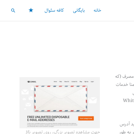
★
خانه
بایگانی
کافه سئوال
جستجو
ر مصرف (که
منا خدمات
ید، سرویس اینترنتی فلان، کنفرانس بهمان، دانلود رایگان کتاب (سایتهای زیادی هستند که خودشون چند تا کتاب/ کتابچه/ White
ید آدرس
جهت مشاهده تصویر بزرگ، روی تصویر بالا
ار به طور