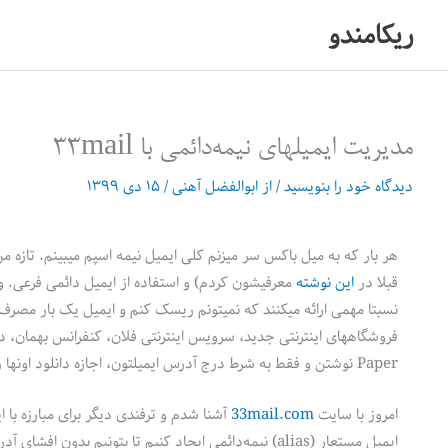
رش
ریکامندو
ه
حتوا
مدیریت ایمیلهای نیمه‌دائمی با 33mail
دیدگاه‌ خود را بنویسید
/ از
ابوالفضل آهنی
/
۱۵ دی ۱۳۹۹
هر بار که به میل باکس سر میزنم کلی ایمیل نیمه اسپم میبینم. تازه م
قبلا در
این نوشته
معرفیشون کردم) و استفاده از ایمیل دائمی فرعی. و
نسبتا مهمی ارائه میکنند که نمیتونم ریسک کنم و ایمیل یک بار مصرف
Paper نوشتن و فقط به شرط درج آدرس ایمیلتون، اجازه دانلود اونها رو میدن. برای مثال
امروز با سایت
33mail.com
آشنا شدم و ترفندی دیگر برای مبارزه با 
ایمیل مستعار (alias) نیمه‌دائمی ایجاد کنیم تا بتونیم ب