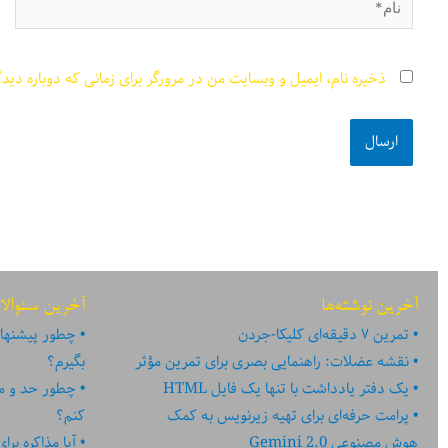
ذخیره نام، ایمیل و وبسایت من در مرورگر برای زمانی که دوباره دید
آخرین نوشته‌ها
آخرین سئوالا
تمرین ۷ دقیقه‌ای کلیکا-جردن
چطور پیشنهاد
نقشه عضلات: راهنمایی بصری برای تمرین مؤثر
بگیرم؟
یک دفتر یادداشت با تنها یک فایل HTML
چطور حد و مر
پرامت حرفه‌ای برای تهیه زیرنویس به کمک
کنم؟
هوش مصنوعی Gemini 2.0
آیا مذاکره بر