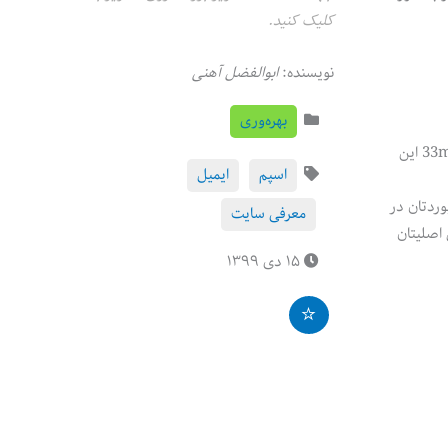
کلیک کنید.
نویسنده:
ابوالفضل آهنی
بهره‌وری
bbqtrading@you.33mail.com را معرفی کنید. اولین ایمیلی که این سایت به این آدرس ایمیل ارسال کند، بلافاصله در سایت 33mail.com این
اسپم
ایمیل
اشبوردتان در
معرفی سایت
ل اصلیتان
۱۵ دی ۱۳۹۹