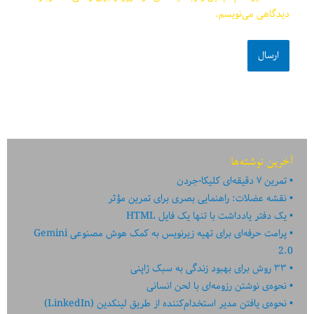
دیدگاهی می‌نویسم.
آخرین نوشته‌ها
تمرین ۷ دقیقه‌ای کلیکا-جردن
نقشه عضلات: راهنمایی بصری برای تمرین مؤثر
یک دفتر یادداشت با تنها یک فایل HTML
پرامت حرفه‌ای برای تهیه زیرنویس به کمک هوش مصنوعی Gemini
2.0
۳۳ روش برای بهبود زندگی به سبک ژاپنی
نحوه‌ی نوشتن رزومه‌ای با لحن انسانی
نحوه‌ی یافتن مدیر استخدام‌کننده از طریق لینکدین (LinkedIn)