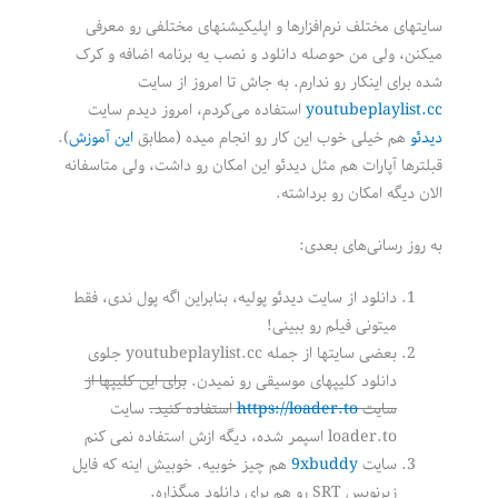
سایتهای مختلف نرم‌افزارها و اپلیکیشنهای مختلفی رو معرفی
میکنن، ولی من حوصله دانلود و نصب یه برنامه اضافه و کرک
شده برای اینکار رو ندارم. به جاش تا امروز از سایت
youtubeplaylist.cc
استفاده می‌کردم، امروز دیدم سایت
دیدئو
هم خیلی خوب این کار رو انجام میده (مطابق
این آموزش
).
قبلترها آپارات هم مثل دیدئو این امکان رو داشت، ولی متاسفانه
الان دیگه امکان رو برداشته.
به روز رسانی‌های بعدی:
دانلود از سایت دیدئو پولیه، بنابراین اگه پول ندی، فقط
میتونی فیلم رو ببینی!
بعضی سایتها از جمله youtubeplaylist.cc جلوی
دانلود کلیپهای موسیقی رو نمیدن.
برای این کلیپها از
سایت
https://loader.to
استفاده کنید.
سایت
loader.to اسپمر شده، دیگه ازش استفاده نمی کنم
سایت
9xbuddy
هم چیز خوبیه. خوبیش اینه که فایل
زیرنویس SRT رو هم برای دانلود میگذاره.