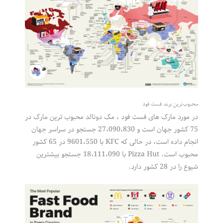
محبوب‌ترین برند فست فود
در مورد مارک های فست فود ، مک دونالد محبوب ترین مارک در
75 کشور جهان است و 27،090،830 جستجو در سراسر جهان
انجام داده است، در حالی که KFC با 9601،550 در 65 کشور
محبوب است. Pizza Hut با 18،111،090 جستجو بیشترین
شیوع را در 28 کشور دارد.