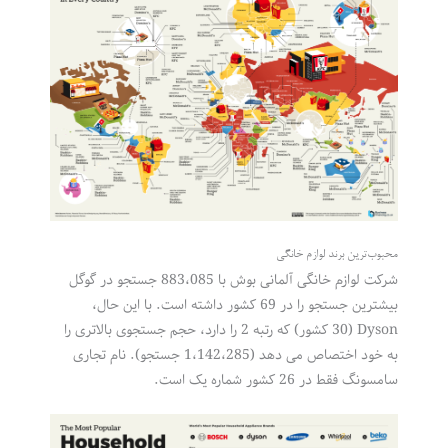
محبوب‌ترین برند لوازم خانگی
شرکت لوازم خانگی آلمانی بوش با 883،085 جستجو در گوگل
بیشترین جستجو را در 69 کشور داشته است. با این حال،
Dyson (30 کشور) که رتبه 2 را دارد، حجم جستجوی بالاتری را
به خود اختصاص می دهد (1،142،285 جستجو). نام تجاری
سامسونگ فقط در 26 کشور شماره یک است.