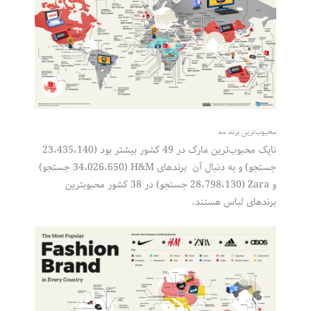
محبوب‌ترین برند مد
نایک محبوب‌ترین مارک در 49 کشور بیشتر بود (23،435،140
جستجو) و به دنبال آن برندهای H&M (34،026،650 جستجو)
و Zara (28،798،130 جستجو) در 38 کشور محبوبترین
برندهای لباس هستند.