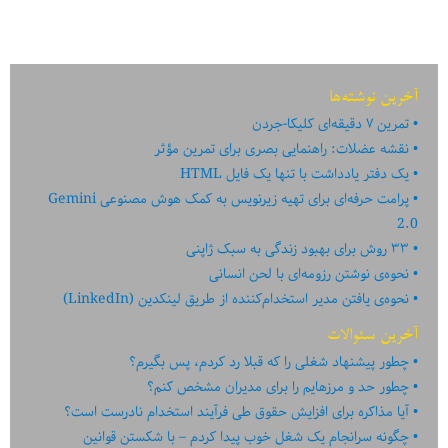
آخرین نوشته‌ها
تمرین ۷ دقیقه‌ای کلیکا-جردن
نقشه عضلات: راهنمایی بصری برای تمرین مؤثر
یک دفتر یادداشت با تنها یک فایل HTML
پرامت حرفه‌ای برای تهیه زیرنویس به کمک هوش مصنوعی Gemini
2.0
۳۳ روش برای بهبود زندگی به سبک ژاپنی
نحوه‌ی نوشتن رزومه‌ای با لحن انسانی
نحوه‌ی یافتن مدیر استخدام‌کننده از طریق لینکدین (LinkedIn)
آخرین سئوالات
چطور پیشنهاد شغلی را که قبلا رد کردم، پس بگیرم؟
چطور حد و مرزهایم را برای مدیران مشخص کنم؟
آیا مذاکره برای افزایش حقوق طی فرآیند استخدام نادرست است؟
چگونه سرانجام یک شغل خوب پیدا کردم – با شکستن قوانین