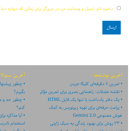
ذخیره نام، ایمیل و وبسایت من در مرورگر برای زمانی که دوباره دید
آخرین نوشته‌ها
آخرین سئوالا
تمرین ۷ دقیقه‌ای کلیکا-جردن
چطور پیشنهاد
نقشه عضلات: راهنمایی بصری برای تمرین مؤثر
بگیرم؟
یک دفتر یادداشت با تنها یک فایل HTML
چطور حد و مر
پرامت حرفه‌ای برای تهیه زیرنویس به کمک
کنم؟
هوش مصنوعی Gemini 2.0
آیا مذاکره بر
۳۳ روش برای بهبود زندگی به سبک ژاپنی
استخدام نادر