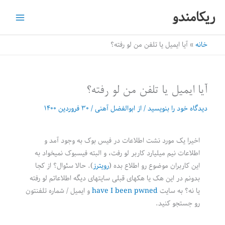
رش
ریکامندو
ه
حتوا
خانه
آیا ایمیل یا تلفن من لو رفته؟
آیا ایمیل یا تلفن من لو رفته؟
دیدگاه‌ خود را بنویسید
/ از
ابوالفضل آهنی
/
۳۰ فروردین ۱۴۰۰
اخیرا یک مورد نشت اطلاعات در فیس بوک به وجود آمد و
اطلاعات نیم میلیارد کاربر لو رفت، و البته فیسبوک نمیخواد به
این کاربران موضوع رو اطلاع بده (
رویترز
). حالا سئوال؟ از کجا
بدونم در این هک یا هکهای قبلی سایتهای دیگه اطلاعاتم لو رفته
یا نه؟ به سایت
have I been pwned
و ایمیل / شماره تلفنتون
رو جستجو کنید.