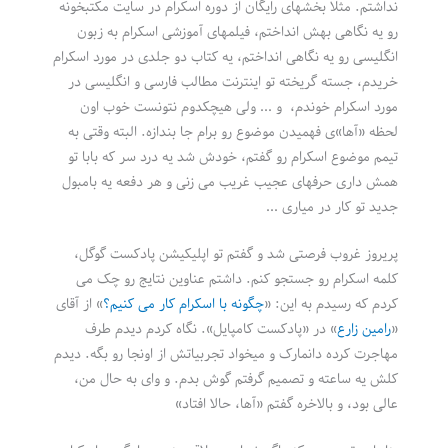
نداشتم. مثلا بخشهای رایگان از دوره اسکرام در سایت مکتبخونه
رو یه نگاهی بهش انداختم، فیلمهای آموزشی اسکرام به زبون
انگلیسی رو یه نگاهی انداختم، یه کتاب دو جلدی در مورد اسکرام
خریدم، جسته گریخته تو اینترنت مطالب فارسی و انگلیسی در
مورد اسکرام خوندم، و … ولی هیچکدوم نتونست خوب اون
لحظه «آها»ی فهمیدن موضوع رو برام جا بندازه. البته وقتی به
تیمم موضوع اسکرام رو گفتم، خودش شد یه درد سر که بابا تو
همش داری حرفهای عجیب غریب می زنی و هر دفعه یه بامبول
جدید تو کار در میاری …
پریروز غروب فرصتی شد و گفتم تو اپلیکیشن پادکست گوگل،
کلمه اسکرام رو جستجو کنم. داشتم عناوین نتایج رو چک می
کردم که رسیدم به این: «
چگونه با اسکرام کار می کنیم؟
» از آقای
«
رامین زارع
» در «پادکست کامپایل». نگاه کردم دیدم طرف
مهاجرت کرده دانمارک و میخواد تجربیاتش از اونجا رو بگه. دیدم
کلش یه ساعته و تصمیم گرفتم گوش بدم. و وای به حال من،
عالی بود،‌ و بالاخره گفتم «آها، حالا افتاد»