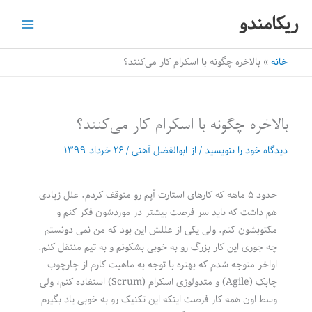
رش
ریکامندو
ه
حتوا
خانه
بالاخره چگونه با اسکرام کار می‌کنند؟
بالاخره چگونه با اسکرام کار می‌کنند؟
دیدگاه‌ خود را بنویسید
/ از
ابوالفضل آهنی
/
۲۶ خرداد ۱۳۹۹
حدود ۵ ماهه که کارهای استارت آپم رو متوقف کردم. علل زیادی
هم داشت که باید سر فرصت بیشتر در موردشون فکر کنم و
مکتوبشون کنم. ولی یکی از عللش این بود که من نمی دونستم
چه جوری این کار بزرگ رو به خوبی بشکونم و به تیم منتقل کنم.
اواخر متوجه شدم که بهتره با توجه به ماهیت کارم از چارچوب
چابک (Agile) و متدولوژی اسکرام (Scrum) استفاده کنم، ولی
وسط اون همه کار فرصت اینکه این تکنیک رو به خوبی یاد بگیرم