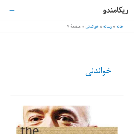
رش
ریکامندو
ه
حتوا
خانه
رسانه
خواندنی
صفحهٔ ۷
خواندنی