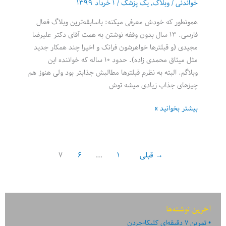
خواندنی
/
وبلاگ
,
یک پزشک
/
۱ خرداد ۱۳۹۹
برای
همونطور که خودش معرفی میکنه: باسابقه‌ترین وبلاگ فعال
تسریع
فارسی. ۱۳ سال بدون وقفه نوشتن به همت آقای دکتر علیرضا
رشد
مجیدی (و قبلترها خواهرشون فرانک و اخیرا چند همکار جدید
کسب‌وکار
مثل میثاق محمدی زاده). حدود ۱۰ ساله که خواننده این
ناب
وبلاگم. البته به نظرم قبلترها مطالبش جذابتر بود ولی هنوز هم
و
چیزهای جذاب زیادی میشه توش
چابک
یک
بیشتر بخوانید »
پزشک
→
قبلی
۱
…
۶
۷
آخرین نوشته‌ها
تمرین ۷ دقیقه‌ای کلیکا-جردن