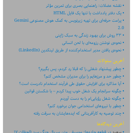
نقشه عضلات: راهنمایی بصری برای تمرین مؤثر
یک دفتر یادداشت با تنها یک فایل HTML
پرامت حرفه‌ای برای تهیه زیرنویس به کمک هوش مصنوعی Gemini
2.0
۳۳ روش برای بهبود زندگی به سبک ژاپنی
نحوه‌ی نوشتن رزومه‌ای با لحن انسانی
نحوه‌ی یافتن مدیر استخدام‌کننده از طریق لینکدین (LinkedIn)
آخرین سئوالات
چطور پیشنهاد شغلی را که قبلا رد کردم، پس بگیرم؟
چطور حد و مرزهایم را برای مدیران مشخص کنم؟
آیا مذاکره برای افزایش حقوق طی فرآیند استخدام نادرست است؟
چگونه سرانجام یک شغل خوب پیدا کردم – با شکستن قوانین
چگونه شغل رؤیایی‌ام را به دست آوردم
چطور با نیروهای استخدامی جوان برخورد کنم؟
چند توصیه به کارآفرینانی که ایده‏‏‌‏‏‌هایشان به سرقت رفته
آخرین دیدگاه‌ها
سعید
در
قطعه جاده‌ها: موسیقی متن سریال جنگ سرد (لحظات ۱۷