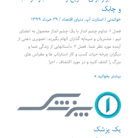
و چابک
خواندنی
/
استارت آپ
,
دنیای اقتصاد
/
۲۹ خرداد ۱۳۹۹
فصل ۱- تداوم چشم انداز با یک چشم انداز محصول به اعضای
تیم ، مشتریان و سرمایه گذاران الهام بگیرید: تصویری ذهنی از
آینده مورد نظر شما. فصل ۲- داستانهایی از زندگی شما و
دیگران چرخه حیات کسب و کار استارتاپ ها و مقیاس های
بزرگ را کشف کنید و در مورد اکتشاف ، اجرا
کتاب
بیشتر بخوانید »
شروع
کن،
رشد
کن،
تغییرش
بده:
یک پزشک
۴۲
ابزار