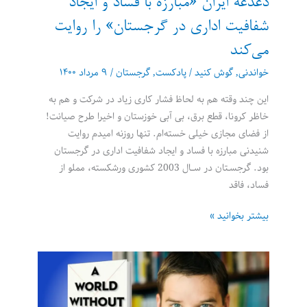
دغدغه ایران «مبارزه با فساد و ایجاد
شفافیت اداری در گرجستان» را روایت
می‌کند
خواندنی
,
گوش کنید
/
پادکست
,
گرجستان
/
۹ مرداد ۱۴۰۰
این چند وقته هم به لحاظ فشار کاری زیاد در شرکت و هم به
خاظر کرونا، قطع برق، بی آبی خوزستان و اخیرا طرح صیانت!
از فضای مجازی خیلی خسته‌ام. تنها روزنه امیدم روایت
شنیدنی مبارزه با فساد و ایجاد شفافیت اداری در گرجستان
بود. گرجسـتان در ســال 2003 کشوری ورشکسته، مملو از
فساد، فاقد
دغدغه
بیشتر بخوانید »
ایران
«مبارزه
با
فساد
و