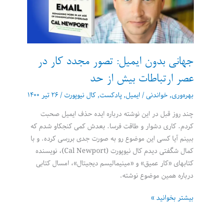
ایجاد
شفافیت
اداری
در
گرجستان»
جهانی بدون ایمیل: تصور مجدد کار در
را
عصر ارتباطات بیش از حد
روایت
می‌کند
بهره‌وری
,
خواندنی
/
ایمیل
,
پادکست
,
کال نیوپورت
/
۲۶ تیر ۱۴۰۰
چند روز قبل در این نوشته درباره ایده حذف ایمیل صحبت
کردم. کاری دشوار و طاقت فرسا. بعدش کمی کنجکاو شدم که
ببینم آیا کسی این موضوع رو به صورت جدی بررسی کرده. و با
کمال شگفتی دیدم کال نیوپورت (Cal Newport)، نویسنده
کتابهای «کار عمیق» و «مینیمالیسم دیجیتال»، امسال کتابی
درباره همین موضوع نوشته.
جهانی
بیشتر بخوانید »
بدون