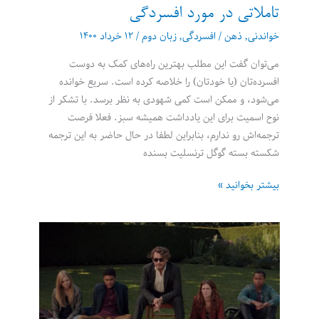
تاملاتی در مورد افسردگی
خواندنی
,
ذهن
/
افسردگی
,
زبان دوم
/
۱۲ خرداد ۱۴۰۰
می‌توان گفت این مطلب بهترین راه‌های کمک به دوست
افسرده‌تان (یا خودتان) را خلاصه کرده است. سریع خوانده
می‌شود، و ممکن است کمی شهودی به نظر برسد. با تشکر از
نوح اسمیت برای این یادداشت همیشه سبز. فعلا فرصت
ترجمه‌اش رو ندارم، بنابراین لطفا در حال حاضر به این ترجمه
شکسته بسته گوگل ترنسلیت بسنده
تاملاتی
بیشتر بخوانید »
در
مورد
افسردگی