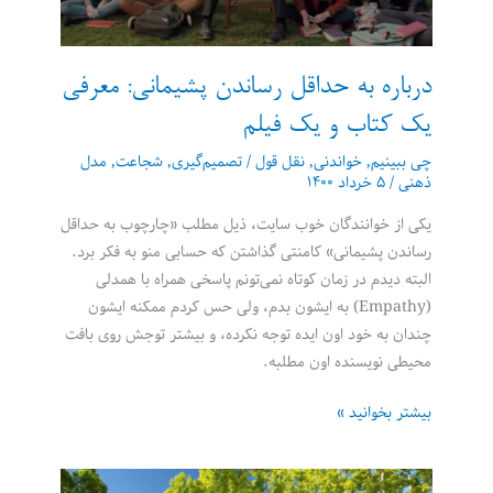
درباره به حداقل رساندن پشیمانی: معرفی
یک کتاب و یک فیلم
چی ببینیم
,
خواندنی
,
نقل قول
/
تصمیم‌گیری
,
شجاعت
,
مدل
ذهنی
/
۵ خرداد ۱۴۰۰
یکی از خوانندگان خوب سایت، ذیل مطلب «چارچوب به حداقل
رساندن پشیمانی» کامنتی گذاشتن که حسابی منو به فکر برد.
البته دیدم در زمان کوتاه نمی‌تونم پاسخی همراه با همدلی
(Empathy) به ایشون بدم، ولی حس کردم ممکنه ایشون
چندان به خود اون ایده توجه نکرده، و بیشتر توجش روی بافت
محیطی نویسنده اون مطلبه.
درباره
بیشتر بخوانید »
به
حداقل