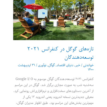
رساندن
پشیمانی:
معرفی
یک
کتاب
و
یک
فیلم
تازه‌های گوگل در کنفرانس 2021
توسعه‌دهندگان
خواندنی
/
خبر
,
دنیای اقتصاد
,
گوگل
,
نوآوری
/
۳۱ اردیبهشت
۱۴۰۰
کنفرانس ۲۰۲۱ توسعه‌دهندگان گوگل موسوم به Google I/ O
سه‌شنبه شب به صورت مجازی برگزار شد. گوگل در این مراسم
از آخرین دستاوردهای سخت‌‌افزاری و نرم‌افزاری‌اش رونمایی کرد.
معرفی جدیدترین نسخه اندروید یعنی اندروید ۱۲ یکی از
مهم‌ترین بخش‌های این مراسم بود. طبق اظهار مدیران گوگل،