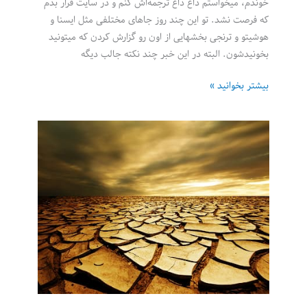
خوندم، میخواستم داغ داغ ترجمه‌اش کنم و در سایت قرار بدم
که فرصت نشد. تو این چند روز جاهای مختلفی مثل ایسنا و
هوشیتو و ترنجی بخشهایی از اون رو گزارش کردن که میتونید
بخونیدشون. البته در این خبر چند نکته جالب دیگه
گوگل
بیشتر بخوانید »
از
هوش
مصنوعی
برای
طراحی
نسل
بعدی
تراشه‌های
خود
استفاده
می‌کند