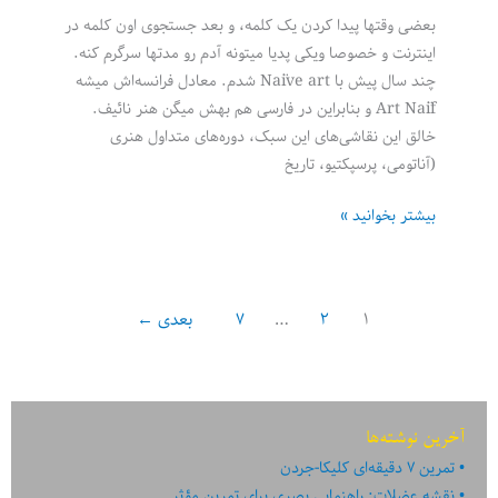
بعضی وقتها پیدا کردن یک کلمه، و بعد جستجوی اون کلمه در
اینترنت و خصوصا ویکی پدیا میتونه آدم رو مدتها سرگرم کنه.
چند سال پیش با Naïve art شدم. معادل فرانسه‌اش میشه
Art Naïf و بنابراین در فارسی هم بهش میگن هنر نائیف.
خالق این نقاشی‌های این سبک، دوره‌های متداول هنری
(آناتومی، پرسپکتیو، تاریخ
درباره
بیشتر بخوانید »
هنر
نائیف
(بدوی)
۱
۲
…
۷
بعدی
←
آخرین نوشته‌ها
تمرین ۷ دقیقه‌ای کلیکا-جردن
نقشه عضلات: راهنمایی بصری برای تمرین مؤثر