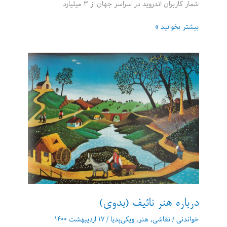
شمار کاربران اندروید در سراسر جهان از ۳ میلیارد
تازه‌های
بیشتر بخوانید »
گوگل
در
کنفرانس
2021
توسعه‌دهندگان
درباره هنر نائیف (بدوی)
خواندنی
/
نقاشی
,
هنر
,
ویکی‌پدیا
/
۱۷ اردیبهشت ۱۴۰۰