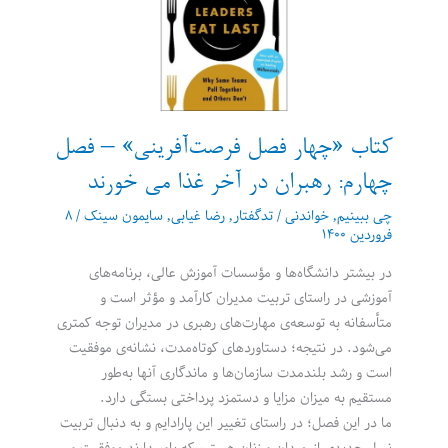
بهترین
کارتان
را
تولید
کنید
کتاب «چهار فصل فرصت‌آفرینی» – فصل
چهارم: رهبران در آخر غذا مى خورند
چی ببینیم
,
خواندنی
/
تدگفتار
,
رضا غیابی
,
سایمون سینک
/
۸
فروردین ۱۴۰۰
در بیشتر دانشگاه‌ها و مؤسسات آموزش عالى، برنامه‌هاى
آموزشى در راستاى تربیت مدیران کارآمد و مؤثر است و
متأسفانه به توسعه‌ی مهارت‌هاى رهبرى در مدیران توجه کمترى
مى‌شود. در نتیجه؛ دستاوردهاى کوتاه‌مدت، نشانه‌ی موفقیت
است و رشد بلندمدت سازمان‌ها و ماندگارى آنها به‌طور
مستقیم به میزان مزایا و دستمزد پرداختی بستگى دارد.
ما در این فصل؛ در راستاى تغییر این پارادایم و به دنبال تربیت