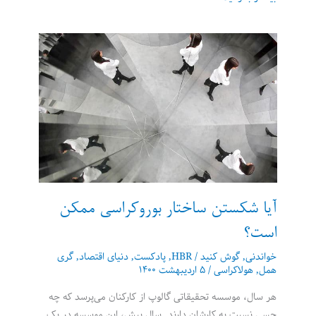
عطر
و
سایر
هنرها:
معرفی
وبلاگ
جنگل
یاس
(Bois
de
Jasmin)
آیا شکستن ساختار بوروکراسی ممکن
است؟
خواندنی
,
گوش کنید
/
HBR
,
پادکست
,
دنیای اقتصاد
,
گری
همل
,
هولاکراسی
/
۵ اردیبهشت ۱۴۰۰
هر سال، موسسه تحقیقاتی گالوپ از کارکنان می‌پرسد که چه
حسی نسبت به کارشان دارند. سال پیش، این موسسه در یک