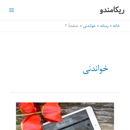
رش
ریکامندو
ه
حتوا
خانه
رسانه
خواندنی
صفحهٔ ۲
خواندنی