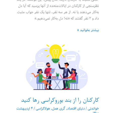
نظرسنجی از کارکنان در ایالات‌متحده از آنها پرسید که آیا دل
به‌کار می‌دهند یا نه. از هر سه نفر، تنها یک نفر جواب مثبت
داد و ۲ نفر گفتند که «نه! دل به‌کار نمی‌دهیم.»
آیا
بیشتر بخوانید »
شکستن
ساختار
بوروکراسی
ممکن
است؟
کارکنان را از بند بوروکراسی رها کنید
خواندنی
/
دنیای اقتصاد
,
گری همل
,
هولاکراسی
/
۴ اردیبهشت