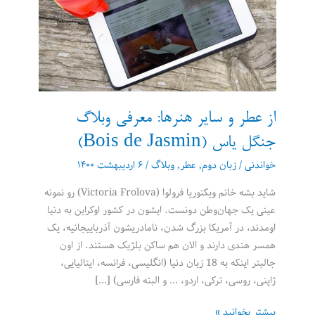
از عطر و سایر هنرها: معرفی وبلاگ
جنگل یاس (Bois de Jasmin)
خواندنی
/
زبان دوم
,
عطر
,
وبلاگ
/
۶ اردیبهشت ۱۴۰۰
شاید بشه خانم ویکتوریا فرولوا (Victoria Frolova) رو نمونه
عینی یک جهان‌وطن دونست. ایشون در کشور اوکراین به دنیا
اومدند، در آمریکا بزرگ شدن، نامادریشون آذرباییجانیه، یک
همسر هندی دارند و الان هم ساکن بلژیک هستند. از اون
جالبتر اینکه به 18 زبان دنیا (انگلیسی، فرانسه، ایتالیایی،
ژاپنی، روسی، ترکی، اردو، … و البته فارسی) […]
از
بیشتر بخوانید »