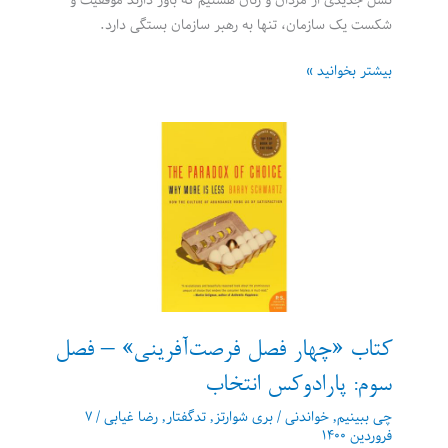
نسل جدیدى از مردان و زنان هستیم که باور دارند موفقیت و
شکست یک سازمان، تنها به رهبر سازمان بستگى دارد.
کتاب
بیشتر بخوانید »
«چهار
فصل
فرصت‌آفرینی»
–
فصل
چهارم:
رهبران
در
آخر
غذا
مى
کتاب «چهار فصل فرصت‌آفرینی» – فصل
خورند
سوم: پارادوکس انتخاب
چی ببینیم
,
خواندنی
/
بری شوارتز
,
تدگفتار
,
رضا غیابی
/
۷
فروردین ۱۴۰۰