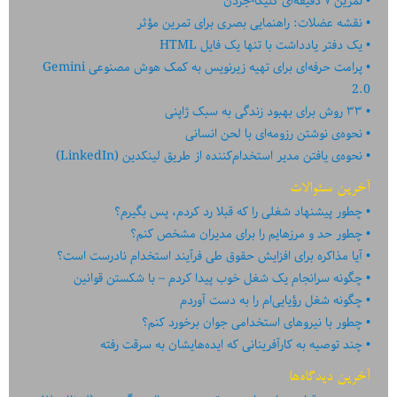
تمرین ۷ دقیقه‌ای کلیکا-جردن
نقشه عضلات: راهنمایی بصری برای تمرین مؤثر
یک دفتر یادداشت با تنها یک فایل HTML
پرامت حرفه‌ای برای تهیه زیرنویس به کمک هوش مصنوعی Gemini
2.0
۳۳ روش برای بهبود زندگی به سبک ژاپنی
نحوه‌ی نوشتن رزومه‌ای با لحن انسانی
نحوه‌ی یافتن مدیر استخدام‌کننده از طریق لینکدین (LinkedIn)
آخرین سئوالات
چطور پیشنهاد شغلی را که قبلا رد کردم، پس بگیرم؟
چطور حد و مرزهایم را برای مدیران مشخص کنم؟
آیا مذاکره برای افزایش حقوق طی فرآیند استخدام نادرست است؟
چگونه سرانجام یک شغل خوب پیدا کردم – با شکستن قوانین
چگونه شغل رؤیایی‌ام را به دست آوردم
چطور با نیروهای استخدامی جوان برخورد کنم؟
چند توصیه به کارآفرینانی که ایده‏‏‌‏‏‌هایشان به سرقت رفته
آخرین دیدگاه‌ها