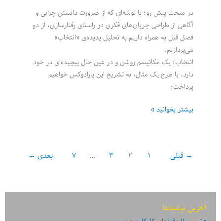
در مبحث پیش رو؛ با توشه‌ای که از ضرورت دانستن چرایی و
آگاهی از طراحی جریان‌های فکری در راستای رفتارسازی، از دو
فصل قبل به همراه داریم به تحلیل پدیده‌ی «انتخاب»
می‌پردازیم.
انتخاب؛ یک مکانیسم روشن و در عین حال پیچیده‌ای در خود
دارد. با طرح یک مثال، به تشریح این پارادوکس خواهیم
پرداخت؛
کتاب
بیشتر بخوانید »
«چهار
فصل
فرصت‌آفرینی»
→
قبلی
۱
۲
۳
…
۷
بعدی
←
–
فصل
سوم:
پارادوکس
انتخاب
آخرین نوشته‌ها