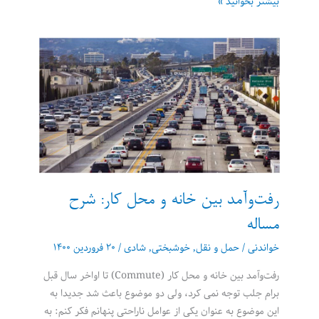
اید‌ه‌های
بیشتر بخوانید »
بزرگ
برای
ذهن‌های
کنجکاو
(مقدمه‌ای
بر
فلسفه)
رفت‌وآمد بین خانه و محل کار: شرح
مساله
خواندنی
/
حمل و نقل
,
خوشبختی
,
شادی
/
۲۰ فروردین ۱۴۰۰
رفت‌وآمد بین خانه و محل کار (Commute) تا اواخر سال قبل
برام جلب توجه نمی کرد، ولی دو موضوع باعث شد جدیدا به
این موضوع به عنوان یکی از عوامل ناراحتی پنهانم فکر کنم: به