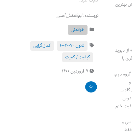
کلیک کنید.
ش بهترین
نویسنده:
ابوالفضل آهنی
خواندنی
قانون ۷۰-۲۰-۱۰
کمال‌گرایی
 از دیوید
کیفیت / کمیت
ری با
۹ فروردین ۱۴۰۰
 گروه دوم،
و
 گلدان
ا درس
کیفیت ختم
اسی و
فقط