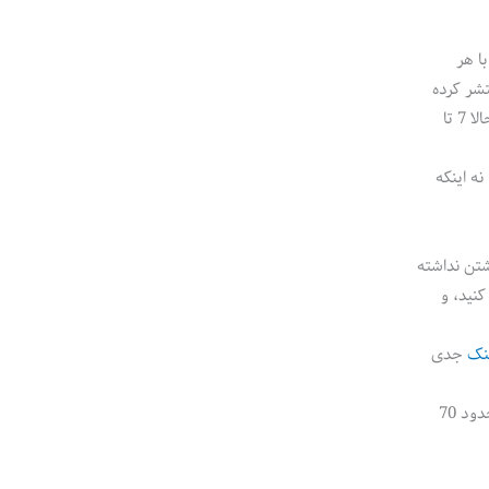
ا هر
تشر کرده
بودیم، تا حالا 10 تا کتاب شده بود. آخر شب تصادفا این مطلب رو خوندم و دیدم دقیقا در راستای همون صحبتمون بود. و مثلا اینجوری تا حالا 7 تا
نه اینکه
شتن نداشته
کنید، و
نک
جدی
(حدود 14 سال)، یه دفعه حدود 70