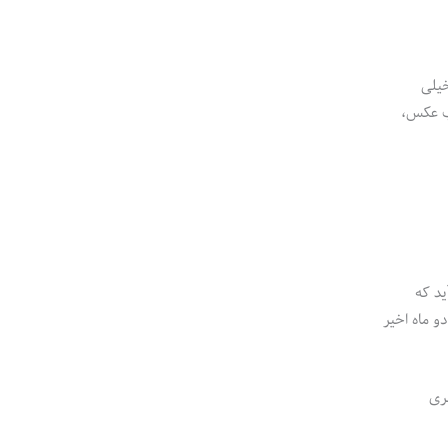
خیلی
اب عکس،
ید که
 ماه اخیر
ری