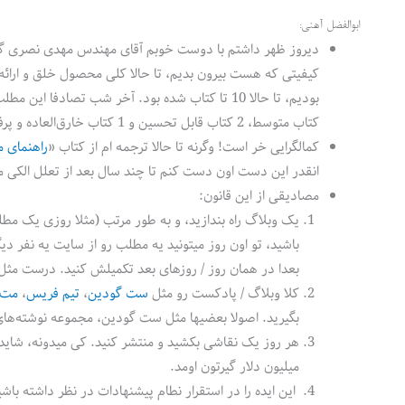
ابوالفضل آهنی:
دیروز ظهر داشتم با دوست خوبم آقای مهندس مهدی نصری گپ می‌
کیفیتی که هست بیرون بدیم، تا حالا کلی محصول خلق و ارائه کر
کتاب متوسط، 2 کتاب قابل تحسین و 1 کتاب خارق‌العاده و پرفروش منتشر کرده بودیم.
کمالگرایی خر است! وگرنه تا حالا ترجمه ام از کتاب «
راهنمای مه
انقدر این دست اون دست کنم تا چند سال بعد از تعلل الکی من
مصادیقی از این قانون:
یک وبلاگ راه بندازید، و به طور مرتب (مثلا روزی یک مط
باشید، تو اون روز میتونید یه مطلب رو از سایت یه نفر د
بعدا در همان روز / روزهای بعد تکمیلش کنید. درست مثل
کلا وبلاگ / پادکست رو مثل
ست گودین
،
تیم فریس
،
مت 
بگیرید. اصولا بعضیها مثل ست گودین، مجموعه نوشته‌های
هر روز یک نقاشی بکشید و منتشر کنید. کی میدونه، شای
میلیون دلار گیرتون اومد.
این ایده را در استقرار نطام پیشنهادات در نظر داشته باش