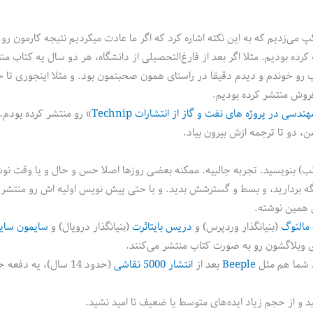
زدیم که به این نکته اشاره کرد که اگر ما عادت میکردیم نتیجه کارمون رو ب
ده بودیم. مثلا اگر بعد از فارغ‌التحصیلی از دانشگاه، هر دو سال یه کتاب من
ندسی در پروژه ‏های نفت و گاز از انتشارات Technip
» رو منتشر کرده بودم. 
، دو تا ترجمه ازش بیرون بیاد.
لب) بنویسید. تجربه جالبیه. ممکنه بعضی روزها اصلا حس و حال و یا وقت نو
یگه بردارید، و بسط و گسترشش بدید. و یا حتی پیش نویس اولیه اش رو منتشر 
 همین نوشته.
مالنوگ
(بنیانگذار وردپرس) و
دریس بایتائرت
(بنیانگذار دروپال) و
سایمون سای
 وبلاگشون رو به صورت کتاب منتشر می‌کنند.
د شما هم مثل
Beeple
بعد از
انتشار 5000 نقاشی
ید و از حجم زیاد ایده‌های متوسط یا ضعیف نا امید نشید.