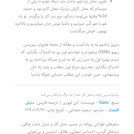
تغییر محل زندگیم، باعث شد دیگه نتونم با یکی از
دوستام که محل کارش نزدیک محل کارم بود و حدود
50% وقتها می‌اومد دنبالم، برم سر کار یا برگردم. تو راه
هم با هم گپ میزدیم و ناشتا نوش جان میکردیم و بالاخره
بهمون خوش میگذشت.
دیروز داشتم به یه پادکست و مقاله از مجله هاروارد بیزینس
ریویو (HBR) برخوردم و خواستم اون رو به اشتراک بگذارم، که
دیدم بهتره اول به متن زیر که به شرح مساله پرداخته رو به
اشتراک بگذارم، بعد برم سراغ اون مطلب و چند راه حل
پیشنهادی. حین خوندن این مطلب حسابی شوکه شدم!
رفت‌وآمد بین خانه و محل کار، شما را به مرگ نزدیک‌تر می‌کند
منبع:
Slate
– نویسنده: آنی لووری | ترجمه فارسی:
دنیای
اقتصاد
– مترجم: سعید شجاعی – تاریخ چاپ: ۱۳۹۰/۰۳/۲۲
سفرهای طولانی روزانه در مسیر محل کار و منزل باعث چاقی،
دردهای گردن، احساس تنهایی، طلاق، استرس و بی‌خوابی