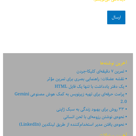
آخرین نوشته‌ها
تمرین ۷ دقیقه‌ای کلیکا-جردن
نقشه عضلات: راهنمایی بصری برای تمرین مؤثر
یک دفتر یادداشت با تنها یک فایل HTML
پرامت حرفه‌ای برای تهیه زیرنویس به کمک هوش مصنوعی Gemini
2.0
۳۳ روش برای بهبود زندگی به سبک ژاپنی
نحوه‌ی نوشتن رزومه‌ای با لحن انسانی
نحوه‌ی یافتن مدیر استخدام‌کننده از طریق لینکدین (LinkedIn)
آخرین سئوالات