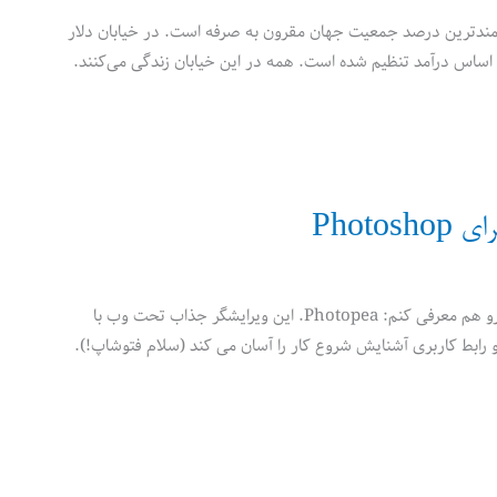
روتمندترین درصد جمعیت جهان مقرون به صرفه است. در خیابان دلار
 بر اساس درآمد تنظیم شده است. همه در این خیابان زندگی می‌کنند.
قبلا برای ویرایش آنلاین عکس سایت Pixlr رو معرفی کردم. امروز میخوام یک گزینه دیگه رو هم معرفی کنم: Photopea. این ویرایشگر جذاب تحت وب با
Photoshop ،GIMP ،Sket و حتی CorelDRAW کار می‌کند و رابط کاربری آشنایش شروع کار را آسان می کند (سلام فتوشاپ!).