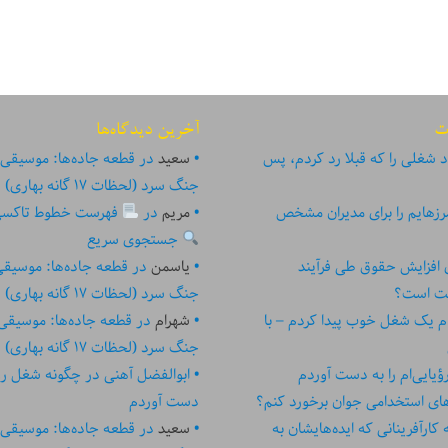
ت
آخرین دیدگاه‌ها
 شغلی را که قبلا رد کردم، پس
سعید
در
قطعه جاده‌ها: موسیقی
جنگ سرد (لحظات ۱۷ گانه بهاری)
زهایم را برای مدیران مشخص
مریم
در
فهرست خطوط تاکسی تهر
جستجوی سریع
ای افزایش حقوق طی فرآیند
یاسمن
در
قطعه جاده‌ها: موسیق
ست است؟
جنگ سرد (لحظات ۱۷ گانه بهاری)
م یک شغل خوب پیدا کردم – با
شهرام
در
قطعه جاده‌ها: موسیقی
جنگ سرد (لحظات ۱۷ گانه بهاری)
یایی‌ام را به دست آوردم
ابوالفضل آهنی
در
چگونه شغل رؤیا
های استخدامی جوان برخورد کنم؟
دست آوردم
رآفرینانی که ایده‏‏‌‏‏‌هایشان به
سعید
در
قطعه جاده‌ها: موسیقی