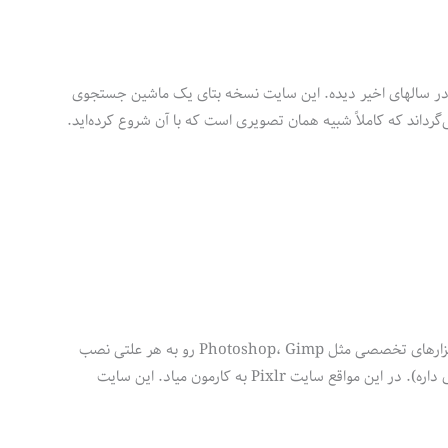
رین چیزیه که در سالهای اخیر دیده. این سایت نسخه بتای یک ماشین جستجوی
 طریق Drag & Drop)، تصاویر بیشتری را برمی‌گرداند که کاملاً شبیه همان تصویری است که با آن شروع کرده‌اید.
خیلی وقتها پیش میاد که میخواهیم یه عکس رو فوری ویرایش کنیم و رو کامپیوترمون نرم افزارهای تخصصی مثل Photoshop، Gimp رو به هر علتی نصب
ایت Pixlr به کارمون میاد. این سایت