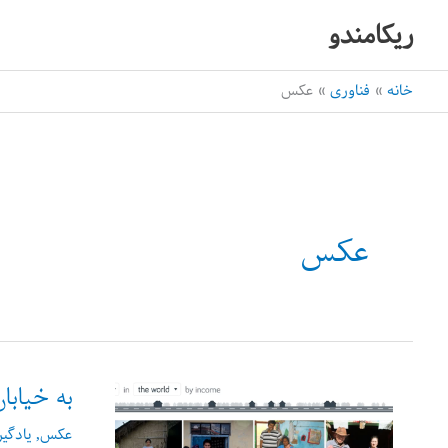
رش
ریکامندو
ه
حتوا
خانه
فناوری
عکس
عکس
به خیابا
عکس
,
یادگی