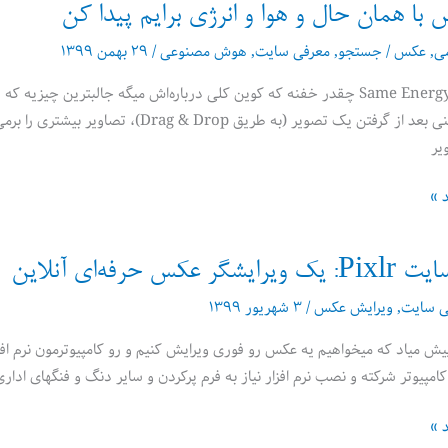
ا همان حال و هوا و انرژی برایم پیدا کن
می
,
عکس
/
جستجو
,
معرفی سایت
,
هوش مصنوعی
/
۲۹ بهمن ۱۳۹۹
ببیند سایت Same Energy چقدر خفنه که کوین کلی درباره‌اش میگه جالبت
تصویریه: یعنی بعد از گرفتن یک تصویر (به
یر
د »
ر عکس حرفه‌ای آنلاین
ی سایت
,
ویرایش عکس
/
۳ شهریور ۱۳۹۹
پیوتر شرکته و نصب نرم افزار نیاز به فرم پرکردن و سایر دنگ و فنگهای اداری داره). در این مواقع س
د »