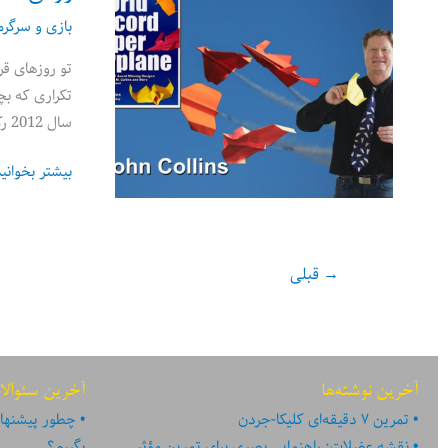
وحش
بازی و سرگر
در
تو روزهای قر
خانه
شما
سال 2012 رکورد
روش
بیشتر بخوانی
ساخت
5
موشک
→
قبلی
کاغذی
شگفت‌انگیز
آخرین نوشته‌ها
آخرین سئوالا
تمرین ۷ دقیقه‌ای کلیکا-جردن
چطور پیشنهاد
نقشه عضلات: راهنمایی بصری برای تمرین مؤثر
بگیرم؟