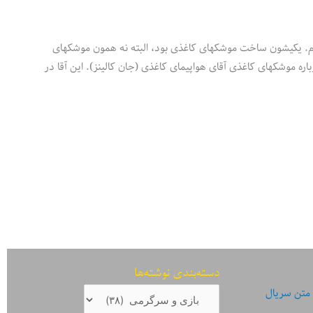
ودم. یکیشون ساخت موشکهای کاغذی بود، البته نه همون موشکهای
دم. یهو یاد مطلبی افتادم که تو مجله Wired خونده بودم درباره موشکهای کاغذی آقای هواپیمای کاغذی (جان کالینز). این آقا در
دسته‌بندی نوشته‌ها
دسته‌بندی
 متن سریال
نوشته‌ها