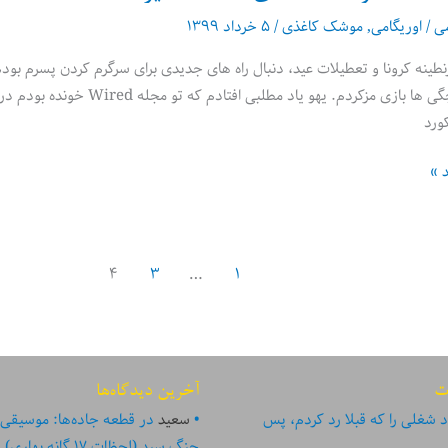
می
/
اوریگامی
,
موشک کاغذی
/
۵ خرداد ۱۳۹۹
نطینه کرونا و تعطیلات عید، دنبال راه های جدیدی برای سرگرم کردن پسرم ب
تکراری که بچگی ها بازی مزکر
د »
۴
۳
…
۱
ت
آخرین دیدگاه‌ها
 شغلی را که قبلا رد کردم، پس
سعید
در
قطعه جاده‌ها: موسیقی
جنگ سرد (لحظات ۱۷ گانه بهاری)