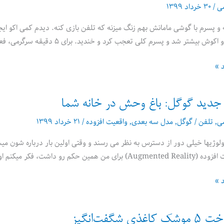
می
/
۳۰ خرداد ۱۳۹۹
 پسرم با گوشی مامانش بهم زنگ میزنه که تلفن بازی کنه. دیدم کمی اکو ایجا
ر شد و پسرم کلی تعجب کرد و خندید. برای ۵ دقیقه سرگرمی، فعالیت جالبیه. چیزهای دیگه هم میشه امتحان
د »
دید گوگل: باغ وحش در خانه شما
می
,
تلفن
/
گوگل
,
مدل سه بعدی
,
واقعیت افزوده
/
۲۱ خرداد ۱۳۹۹
لوژیها خیلی دور از دسترس به نظر می رسند و وقتی اولین بار درباره شون میشن
لین بار حدود 5 سال پیش درباره اش خوندم: یک نمای فیزیکی زنده،
د »
ی شگفت‌انگیز