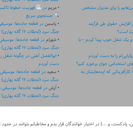
زهایم را برای مدیران مشخص
مریم
در
فهرست خطوط تاکسی تهر
جستجوی سریع
ای افزایش حقوق طی فرآیند
یاسمن
در
قطعه جاده‌ها: موسیق
ست است؟
جنگ سرد (لحظات ۱۷ گانه بهاری)
م یک شغل خوب پیدا کردم – با
شهرام
در
قطعه جاده‌ها: موسیقی
جنگ سرد (لحظات ۱۷ گانه بهاری)
یایی‌ام را به دست آوردم
ابوالفضل آهنی
در
چگونه شغل رؤیا
های استخدامی جوان برخورد کنم؟
دست آوردم
رآفرینانی که ایده‏‏‌‏‏‌هایشان به
سعید
در
قطعه جاده‌ها: موسیقی
جنگ سرد (لحظات ۱۷ گانه بهاری)
آرش
در
قطعه جاده‌ها: موسیقی 
جنگ سرد (لحظات ۱۷ گانه بهاری)
ر خوانندگان قرار بدم و مخاطبانم بتوانند در حدود 2 دقیقه یا کمتر، کل نوشته آن روز را بخوانند.