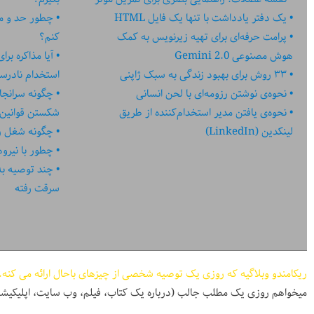
یک دفتر یادداشت با تنها یک فایل HTML
چطور حد و مر
پرامت حرفه‌ای برای تهیه زیرنویس به کمک
کنم؟
هوش مصنوعی Gemini 2.0
آیا مذاکره بر
۳۳ روش برای بهبود زندگی به سبک ژاپنی
استخدام نادر
نحوه‌ی نوشتن رزومه‌ای با لحن انسانی
چگونه سرانجا
نحوه‌ی یافتن مدیر استخدام‌کننده از طریق
شکستن قوانین
لینکدین (LinkedIn)
چگونه شغل رؤ
چطور با نیرو
چند توصیه به کا
سرقت رفته
ریکامندو وبلاگیه که روزی یک توصیه شخصی از چیزهای باحال ارائه می کنه.
میخواهم روزی یک مطلب جالب (درباره یک کتاب، فیلم، وب سایت، اپلیکیشن، پادکست، و ...) در اختیا