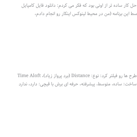
کار ساده تر از اونی بود که فکر می کردم: دانلود فایل کامپایل
سایت foldnfly.com تا الان 45 طرح برای ساخت هواپیما گذاشته. سه جور هم میشه این طرح ها رو فیلتر کرد: نوع: Distance (برد پرواز زیاد)، Time Aloft
 ساخت: ساده، متوسط، پیشرفته، حرفه ای برش با قیچی: دارد، ندارد