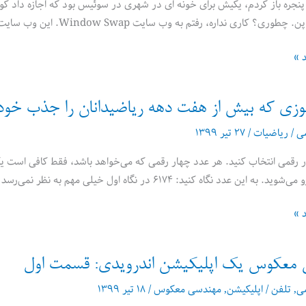
 پنجره باز کردم، یکیش برای خونه ای در شهری در سوئیس بود که اجازه داد کوه
اری نداره، رفتم به وب سایت Window Swap. این وب سایت برات پنجره ای رو در یک نقظه
د »
وزی که بیش از هفت دهه ریاضیدانان را جذب خود
می
/
ریاضیات
/
۲۷ تیر ۱۳۹۹
رقمی انتخاب کنید. هر عدد چهار رقمی که می‌خواهد باشد، فقط کافی است یکی
دد نگاه کنید: ۶۱۷۴ در نگاه اول خیلی مهم به نظر نمی‌رسد – اما از سال ۱۹۴۹ به این طرف
د »
معکوس یک اپلیکیشن اندرویدی: قسمت اول
می
,
تلفن
/
اپلیکیشن
,
مهندسی معکوس
/
۱۸ تیر ۱۳۹۹