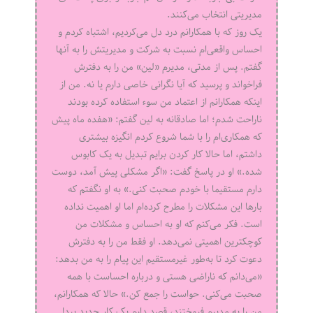
مدیریتی انتخاب می‌کنند.
یک روز که با همکارانم درد دل می‌کردیم، اشتباه کردم و
احساس واقعی‌ام نسبت به شرکت و مدیریتش را به آنها
گفتم. پس از مدتی، مدیرم «لین» من را به دفترش
فراخواند و پرسید که آیا نگرانی خاصی دارم یا نه. من از
اینکه همکارانم از اعتماد من سوء استفاده کرده بودند
ناراحت شدم؛ اما صادقانه به لین گفتم: «هفده ماه پیش
که همکاری‌ام را با شما شروع کردم انگیزه بیشتری
داشتم، اما حالا کار کردن برایم تبدیل به یک کابوس
شده.» او در پاسخ گفت: «اگر مشکلی پیش آمد، دوست
دارم مستقیما با خودم صحبت کنی.» به او نگفتم که
بارها این مشکلات را مطرح کرده‌ام اما او اهمیت نداده
است. فکر می‌کنم که او به احساس و مشکلات من
کوچکترین اهمیتی نمی‌دهد. او فقط من را به دفترش
دعوت کرد تا به‌طور غیرمستقیم این پیام را به من بدهد:
«می‌دانم که ناراضی هستی و درباره احساست با همه
صحبت می‌کنی. حواست را جمع کن.» حالا که همکارانم،
من را به مدیرم فروختند، قصد دارم یک کار جدید پیدا