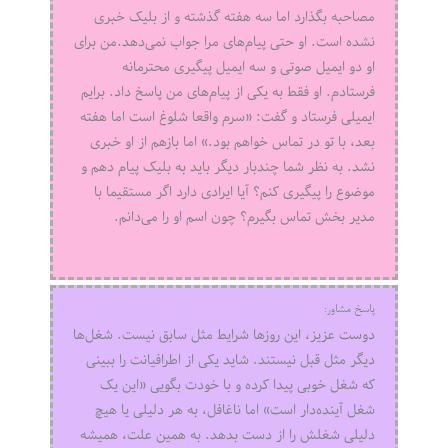
مصاحبه بگذارد اما سه هفته گذشته و از بلیک خبری
نشده است. او حتی پیام‌های مرا جواب نمی‌دهد.من برای
او دو ایمیل صوتی و سه ایمیل پیگیری محترمانه
فرستادم. او فقط به یکی از پیام‌های من پاسخ داد. برایم
ایمیلی فرستاد و گفت: «سرم واقعا شلوغ است اما هفته
بعد، با تو در تماس خواهم بود.» اما بازهم از او خبری
نشد. به نظر شما چندبار دیگر باید به بلیک پیام دهم و
موضوع را پیگیری کنم؟ آیا ایرادی دارد اگر مستقیما با
مدیر بخش تماس بگیرم؟ چون اسم او را می‌دانم.
پاسخ مشاور:
دوست عزیز، این روزها شرایط مثل سابق نیست. شغل‌ها
دیگر مثل قبل نیستند. شاید یکی از اطرافیانت را ببینی
که شغل خوبی پیدا کرده و با خودت بگویی «این یک
شغل آینده‌دار است» اما ناغافل، به هر دلیلی یا هیچ
دلیلی شغلش را از دست بدهد. به همین علت، همیشه