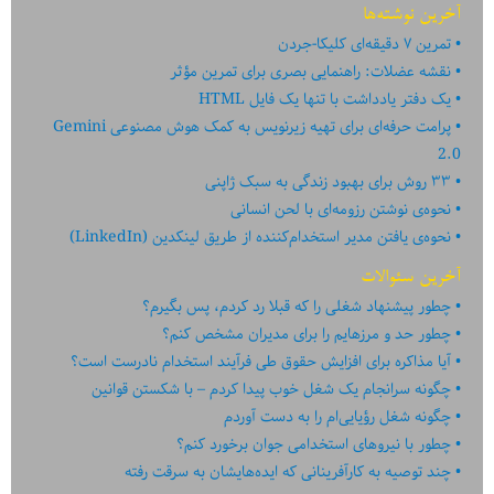
آخرین نوشته‌ها
تمرین ۷ دقیقه‌ای کلیکا-جردن
نقشه عضلات: راهنمایی بصری برای تمرین مؤثر
یک دفتر یادداشت با تنها یک فایل HTML
پرامت حرفه‌ای برای تهیه زیرنویس به کمک هوش مصنوعی Gemini
2.0
۳۳ روش برای بهبود زندگی به سبک ژاپنی
نحوه‌ی نوشتن رزومه‌ای با لحن انسانی
نحوه‌ی یافتن مدیر استخدام‌کننده از طریق لینکدین (LinkedIn)
آخرین سئوالات
چطور پیشنهاد شغلی را که قبلا رد کردم، پس بگیرم؟
چطور حد و مرزهایم را برای مدیران مشخص کنم؟
آیا مذاکره برای افزایش حقوق طی فرآیند استخدام نادرست است؟
چگونه سرانجام یک شغل خوب پیدا کردم – با شکستن قوانین
چگونه شغل رؤیایی‌ام را به دست آوردم
چطور با نیروهای استخدامی جوان برخورد کنم؟
چند توصیه به کارآفرینانی که ایده‏‏‌‏‏‌هایشان به سرقت رفته