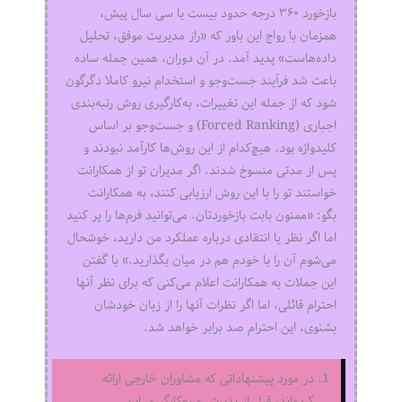
بازخورد ۳۶۰ درجه حدود بیست یا سی سال پیش،
همزمان با رواج این باور که «راز مدیریت موفق، تحلیل
داده‌هاست» پدید آمد. در آن دوران، همین جمله ساده
باعث شد فرآیند جست‌وجو و استخدام نیرو کاملا دگرگون
شود که از جمله این تغییرات، به‌کارگیری روش رتبه‌بندی
اجباری (Forced Ranking) و جست‌وجو بر اساس
کلیدواژه بود. هیچ‌کدام از این روش‌ها کارآمد نبودند و
پس از مدتی منسوخ شدند. اگر مدیران تو از همکارانت
خواستند تو را با این روش ارزیابی کنند، به همکارانت
بگو: «ممنون بابت بازخوردتان. می‌توانید فرم‌ها را پر کنید
اما اگر نظر یا انتقادی درباره عملکرد من دارید، خوشحال
می‌شوم آن را با خودم هم در میان بگذارید.» با گفتن
این جملات به همکارانت اعلام می‌کنی که برای نظر آنها
احترام قائلی، اما اگر نظرات آنها را از زبان خودشان
بشنوی، این احترام صد برابر خواهد شد.
در مورد پیشنهاداتی که مشاوران خارجی ارائه
کرده‌اند، قبل از پذیرش و به‌کارگیری این