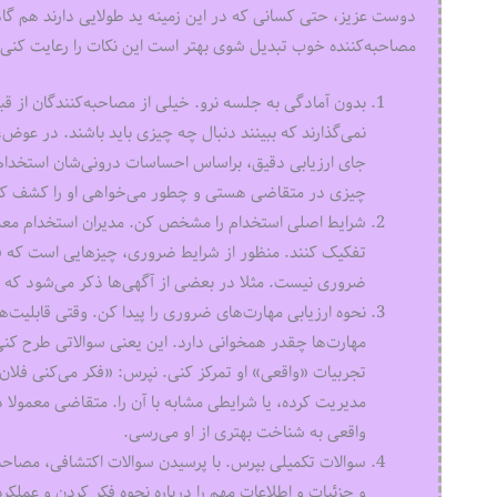
دوست عزیز، حتی کسانی که در این زمینه ید طولایی دارند هم گاهی
مصاحبه‌‌کننده خوب تبدیل شوی بهتر است این نکات را رعایت کنی:
بدون آمادگی به جلسه نرو. خیلی از مصاحبه‌‌کنندگان از قبل
نمی‌گذارند که ببینند دنبال چه چیزی باید باشند. در عوض
جای ارزیابی دقیق، براساس احساسات درونی‌شان استخدام ک
چیزی در متقاضی هستی و چطور می‌خواهی او را کشف کن
شرایط اصلی استخدام را مشخص کن. مدیران استخدام معمولا
تفکیک کنند. منظور از شرایط ضروری، چیزهایی است که فرد
ضروری نیست. مثلا در بعضی از آگهی‌ها ذکر می‌شود که دا
نحوه ارزیابی مهارت‌های ضروری را پیدا کن. وقتی قابلیت‌
مهارت‌ها چقدر همخوانی دارد. این یعنی سوالاتی طرح ک
تجربیات «واقعی» او تمرکز کنی. نپرس: «فکر می‌کنی فلان
مدیریت کرده، یا شرایطی مشابه با آن را. متقاضی معمولا 
واقعی به شناخت بهتری از او می‌رسی.
سوالات تکمیلی بپرس. با پرسیدن سوالات اکتشافی، مصاحبه
و جزئیات و اطلاعات مهم را درباره نحوه فکر کردن و عمل