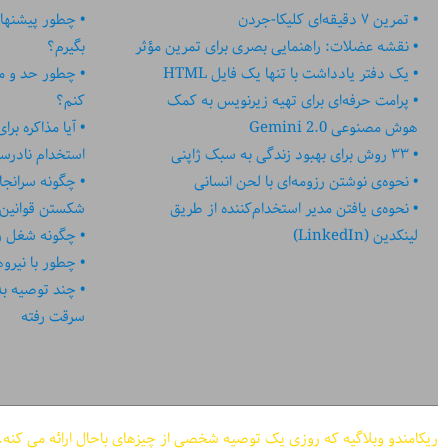
تمرین ۷ دقیقه‌ای کلیکا-جردن
چطور پیشنهاد
نقشه عضلات: راهنمایی بصری برای تمرین مؤثر
بگیرم؟
یک دفتر یادداشت با تنها یک فایل HTML
چطور حد و مر
پرامت حرفه‌ای برای تهیه زیرنویس به کمک
کنم؟
هوش مصنوعی Gemini 2.0
آیا مذاکره بر
۳۳ روش برای بهبود زندگی به سبک ژاپنی
استخدام نادر
نحوه‌ی نوشتن رزومه‌ای با لحن انسانی
چگونه سرانجا
نحوه‌ی یافتن مدیر استخدام‌کننده از طریق
شکستن قوانین
لینکدین (LinkedIn)
چگونه شغل رؤ
چطور با نیرو
چند توصیه به کا
سرقت رفته
ریکامندو وبلاگیه که روزی یک توصیه شخصی از چیزهای باحال ارائه می کنه.