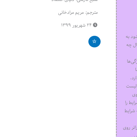
مترجم:
مریم مرادخانی
۲۴ شهریور ۱۳۹۹
ود به
ال چه
گی‌ها
رد.
 لیست
وی
ایط را
 شرایط
اتر روی
س