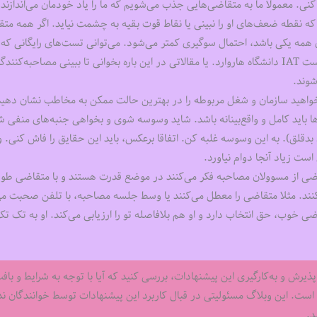
نی. معمولا ما به متقاضی‌هایی جذب می‌شویم که ما را یاد خودمان می‌اندازند یا
ه نقطه ضعف‌های او را نبینی یا نقاط قوت بقیه به چشمت نیاید. اگر همه متق
همه یکی باشد، احتمال سوگیری کمتر می‌شود. می‌توانی تست‌های رایگانی که 
رابطه با سوگیری در وب‌سایت‌ها وجود دارند، بزنی، مثل تست IAT دانشگاه هاروارد. یا مقالاتی در این باره بخوانی تا ببینی مصاحبه‌‌
شوند.
واهید سازمان و شغل مربوطه را در بهترین حالت ممکن به مخاطب نشان دهید،
اید کامل و واقع‌بینانه باشد. شاید وسوسه‌ شوی و بخواهی جنبه‌های منفی ش
قلق). به این وسوسه غلبه کن. اتفاقا برعکس، باید این حقایق را فاش کنی. و
ت زیاد آنجا دوام نیاورد.
 بعضی از مسوولان مصاحبه فکر می‌کنند در موضع قدرت هستند و با متقاضی طو
ی‌کنند. مثلا متقاضی را معطل می‌کنند یا وسط جلسه مصاحبه، با تلفن صحبت می
ضی خوب، حق انتخاب دارد و او هم بلافاصله تو را ارزیابی می‌کند. او به تک ت
پذیرش و به‌کارگیری این پیشنهادات، بررسی کنید که آیا با توجه به شرایط و باف
ست. این وبلاگ مسئولیتی در قبال کاربرد این پیشنهادات توسط خوانندگان ندا
د.