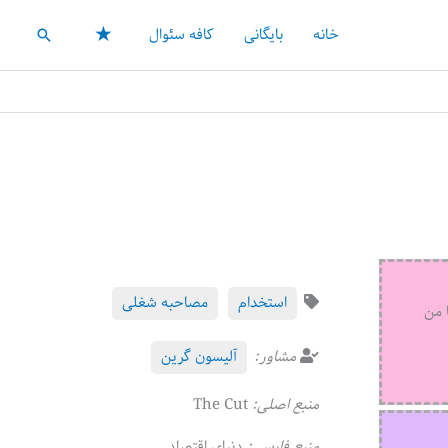
★
خانه
بایگانی
کافه سئوال
جستجو
استخدام
مصاحبه شغلی
 من
مشاور:
آلیسون گرین
منبع اصلی:
The Cut
منبع فارسی:
دنیای اقتصاد