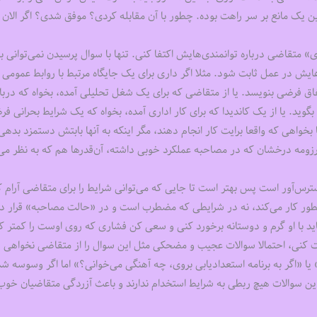
این یک مانع بر سر راهت بوده. چطور با آن مقابله کردی؟ موفق شدی؟ اگر الان 
متقاضی درباره توانمندی‌هایش اکتفا کنی. تنها با سوال پرسیدن نمی‌توانی ب
ه‌هایش در عمل ثابت شود. مثلا اگر داری برای یک جایگاه مرتبط با روابط عمومی ن
تفاق فرضی بنویسد. یا از متقاضی که برای یک شغل تحلیلی آمده، بخواه که دربا
ید. یا از یک کاندیدا که برای کار اداری آمده، بخواه که یک شرایط بحرانی فر
ها بخواهی که واقعا برایت کار انجام دهند، مگر اینکه به آنها بابتش دستمزد بدهی
زومه درخشان که در مصاحبه عملکرد خوبی داشته، آن‌قدرها هم که به نظر می‌
س‌آور است پس بهتر است تا جایی که می‌توانی شرایط را برای متقاضی آرام ک
ور کار می‌کند، نه در شرایطی که مضطرب است و در «حالت مصاحبه» قرار دا
ید با او گرم و دوستانه برخورد کنی و سعی کن فشاری که روی اوست را کمتر ک
ت کنی، احتمالا سوالات عجیب و مضحکی مثل این سوال را از متقاضی نخواهی پ
«اگر به برنامه استعدادیابی بروی، چه آهنگی می‌خوانی؟» اما اگر وسوسه ش
! این سوالات هیچ ربطی به شرایط استخدام ندارند و باعث آزردگی متقاضیان خوب