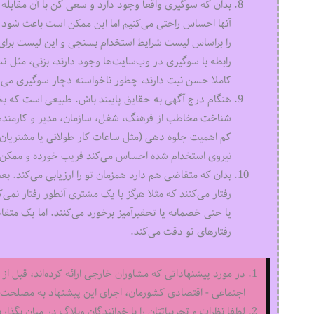
بدان که سوگیری واقعا وجود دارد و سعی کن با آن مقابله ک
آنها احساس راحتی می‌کنیم اما این ممکن است باعث شود ک
را براساس لیست شرایط استخدام بسنجی و این لیست برای 
کاملا حسن نیت دارند، چطور ناخواسته دچار سوگیری می‌
هنگام درج آگهی به حقایق پایبند باش. طبیعی است که بخ
شناخت مخاطب از فرهنگ، شغل، سازمان، مدیر و کارمندها ب
کم اهمیت جلوه دهی (مثل ساعات کار طولانی یا مشتریان بد
نیروی استخدام شده احساس می‌کند فریب خورده و ممکن اس
بدان که متقاضی هم دارد همزمان تو را ارزیابی می‌کند.
رفتار می‌کنند که مثلا هرگز با یک مشتری آنطور رفتار نم
یا حتی خصمانه یا تحقیرآمیز برخورد می‌کنند. اما یک متقا
رفتارهای تو دقت می‌کند.
در مورد پیشنهاداتی که مشاوران خارجی ارائه کرده‌اند، قبل از 
اجتماعی - اقتصادی کشورمان، اجرای این پیشنهاد به مصلحت ا
لطفا نظرات و تجربیاتتان را با خوانندگان وبلاگ در میان بگذاری