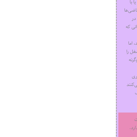
 با
اضی‌ها
در
کنندگانی که
 اما
غل را
گرنه
ری
‌کنند
ک
ت
رد.