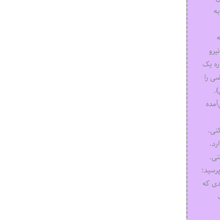
به
ه
یرو
ره یک
ضی را
).
آمده
نی.
رد.
نی.
رسید:
دی که