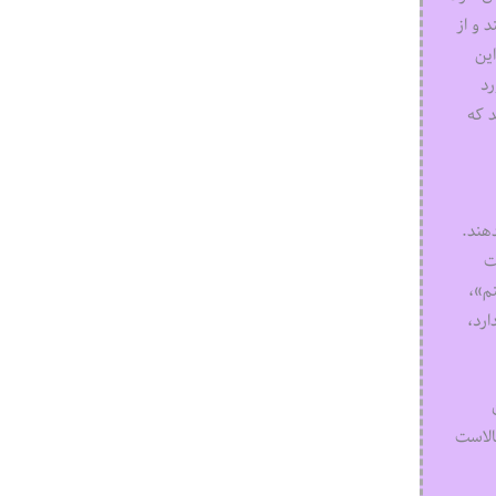
د و از
این
رد
د که
دهند.
ت
نم»،
رد،
الاست