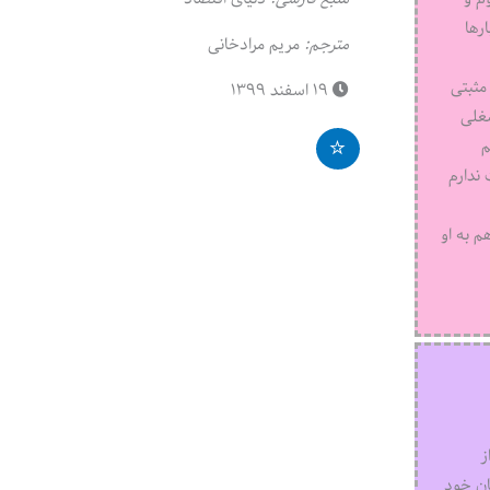
رها
مترجم:
مریم مرادخانی
 مثبتی
۱۹ اسفند ۱۳۹۹
شغلی
م
ندارم
م به او
ز
ان خود