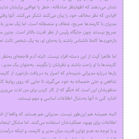
نشان می‌‌‌دهند که اظهارنظر صادقانه، خطر یا عواقبی برایشان ندارد.
افرادی که نظر مخالف خود را بیان می‌کنند تشکر می‌کنند. آنها وقت
مدیران با کارمندها صریح، شفاف و منصفانه است. اما یک مدیر باه
صریح نیستند چون جایگاه رئیس از نظر قدرت بالاتر است. چنین مدیر
بازخوردها کاملا ناشناس باشند یا به‌جای او، به یک شخص ثالث تح
اما ظاهرا کیت از این دسته افراد نیست. البته آدم فاجعه‌ای به‌
کارمندها با او راحت باشند و نظرشان را بگویند. به‌عنوان یک مدیر،
بارها درباره مدیرانی شنیده‌ام که اصرار به دریافت بازخورد از کارم
تدافعی و حتی خصمانه به خود می‌گیرند تا جایی که روی روابط کاری
منظورشان این است که «بگو که از کار کردن برای من لذت می‌بر
اشاره کنی.» آنها به‌دنبال اطلاعات اساسی و مهم نیستند.
البته همیشه هم این‌طور نیست. مدیرانی هم هستند که واقعا از انتق
اطلاعات برای بهبود عملکردشان استفاده می‌کنند. اما مشکل این
و با توجه به عدم توازن قدرت میان مدیر و کارمند، و اینکه درآمد