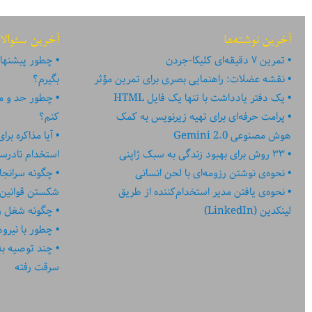
آخرین نوشته‌ها
آخرین سئوالا
تمرین ۷ دقیقه‌ای کلیکا-جردن
چطور پیشنهاد
نقشه عضلات: راهنمایی بصری برای تمرین مؤثر
بگیرم؟
یک دفتر یادداشت با تنها یک فایل HTML
چطور حد و مر
پرامت حرفه‌ای برای تهیه زیرنویس به کمک
کنم؟
هوش مصنوعی Gemini 2.0
آیا مذاکره بر
۳۳ روش برای بهبود زندگی به سبک ژاپنی
استخدام نادر
نحوه‌ی نوشتن رزومه‌ای با لحن انسانی
چگونه سرانجا
نحوه‌ی یافتن مدیر استخدام‌کننده از طریق
شکستن قوانین
لینکدین (LinkedIn)
چگونه شغل رؤ
چطور با نیرو
چند توصیه به کا
سرقت رفته