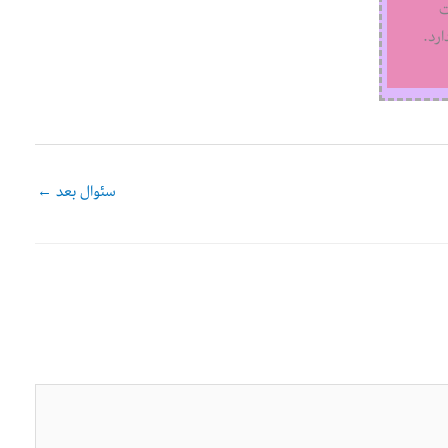
ت
رد.
سئوال بعد
←