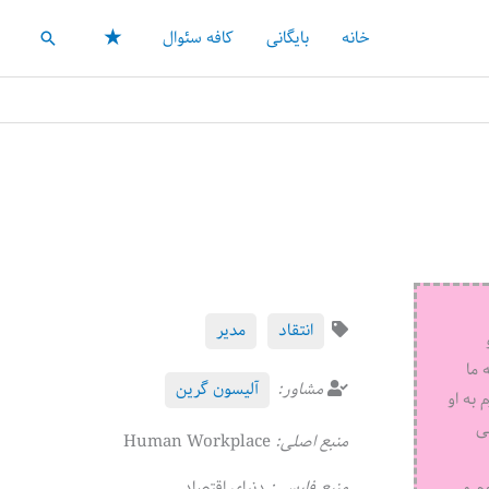
★
خانه
بایگانی
کافه سئوال
جستجو
انتقاد
مدیر
 ما
مشاور:
آلیسون گرین
 به او
ی
منبع اصلی:
Human Workplace
م و
منبع فارسی:
دنیای اقتصاد