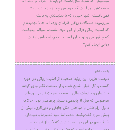
موضوعی که شاید سال‌هاست درباره‌اش حرف می‌زنند اما
حقیقتش این است که خود من چیز زیادی درباره‌اش
نمی‌دانستم. تنها چیزی که با شنیدنش به ذهنم
می‌رسید، مشکلات روانی کارکنان بود. اما حالا فهمیده‌ام
که امنیت روانی فراتر از این حرف‌هاست. سوالم اینجاست
که چطور می‌توانم میان اعضای تیمم، احساس امنیت
روانی ایجاد کنم؟
پاسخ مشاور:
دوست عزیز، این روزها صحبت از امنیت روانی در حوزه
کسب‌ و کار خیلی شایع شده و از صنعت تکنولوژی گرفته
تا درمان و خدمات مالی، همه به اهمیت آن پی برده‌اند.
موضوعی که قبل از پاندمی، بسیار پرطرفدار بود، حالا به
دلیل ارتباطش با مباحثی مثل چابکی و دورکاری، بیش از
پیش سوژه گفت‌وگوها شده. اما سوء تعبیرها و باورهای
غلطی هم در این باره وجود دارد که یکی از آنها، تصور
رهبران سازمان‌هاست که فکر می‌کنند امنیت روانی، در