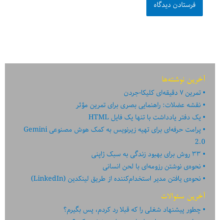
آخرین نوشته‌ها
تمرین ۷ دقیقه‌ای کلیکا-جردن
نقشه عضلات: راهنمایی بصری برای تمرین مؤثر
یک دفتر یادداشت با تنها یک فایل HTML
پرامت حرفه‌ای برای تهیه زیرنویس به کمک هوش مصنوعی Gemini
2.0
۳۳ روش برای بهبود زندگی به سبک ژاپنی
نحوه‌ی نوشتن رزومه‌ای با لحن انسانی
نحوه‌ی یافتن مدیر استخدام‌کننده از طریق لینکدین (LinkedIn)
آخرین سئوالات
چطور پیشنهاد شغلی را که قبلا رد کردم، پس بگیرم؟