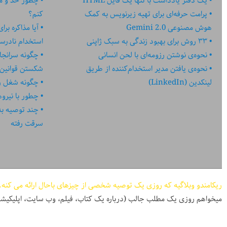
یک دفتر یادداشت با تنها یک فایل HTML
چطور حد و مر
پرامت حرفه‌ای برای تهیه زیرنویس به کمک
کنم؟
هوش مصنوعی Gemini 2.0
آیا مذاکره بر
۳۳ روش برای بهبود زندگی به سبک ژاپنی
استخدام نادر
نحوه‌ی نوشتن رزومه‌ای با لحن انسانی
چگونه سرانجا
نحوه‌ی یافتن مدیر استخدام‌کننده از طریق
شکستن قوانین
لینکدین (LinkedIn)
چگونه شغل رؤ
چطور با نیرو
چند توصیه به کا
سرقت رفته
ریکامندو وبلاگیه که روزی یک توصیه شخصی از چیزهای باحال ارائه می کنه.
میخواهم روزی یک مطلب جالب (درباره یک کتاب، فیلم، وب سایت، اپلیکیشن، پادکست، و ...) در اختیا