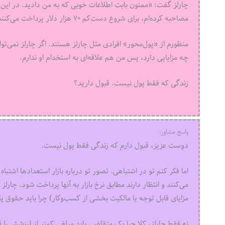
چارلز گفت: «ممنون بابت اطلاعات خوبی که به من دادید. در ای
مصاحبه کرده‌ام، برای شروع دست‌کم ۷۰ هزار دلار پرداخت می‌کنند.»
منظورم از «پول‌محور» افرادی مثل چارلز هستند. اگر چارلز نمی‌توا
چه مزایایی دارد، پس من هم علاقه‌ای به استخدام او ندارم.
زندگی که فقط پول نیست. قبول دارید؟
پاسخ مشاور:
دوست عزیز، قبول دارم که زندگی فقط پول نیست.
اما فکر کنم تو در اشتباهی. تصور تو درباره بازار استعدادها اشتبا
می‌کنند و انتظار دارند مطابق نرخ بازار به آنها پرداخت شود. چار
مزایای قابل توجه یا مالکیت بخشی از کسب‌وکار) چرا باید حقوق پا
نه فقط چارلز، کلا چرا یک متقاضی باید مبلغی کمتر از ارزشش را 