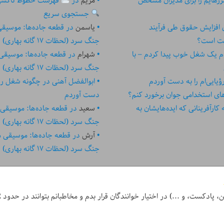
زهایم را برای مدیران مشخص
مریم
در
فهرست خطوط تاکسی تهر
جستجوی سریع
ای افزایش حقوق طی فرآیند
یاسمن
در
قطعه جاده‌ها: موسیق
ست است؟
جنگ سرد (لحظات ۱۷ گانه بهاری)
م یک شغل خوب پیدا کردم – با
شهرام
در
قطعه جاده‌ها: موسیقی
جنگ سرد (لحظات ۱۷ گانه بهاری)
یایی‌ام را به دست آوردم
ابوالفضل آهنی
در
چگونه شغل رؤیا
های استخدامی جوان برخورد کنم؟
دست آوردم
رآفرینانی که ایده‏‏‌‏‏‌هایشان به
سعید
در
قطعه جاده‌ها: موسیقی
جنگ سرد (لحظات ۱۷ گانه بهاری)
آرش
در
قطعه جاده‌ها: موسیقی 
جنگ سرد (لحظات ۱۷ گانه بهاری)
ر خوانندگان قرار بدم و مخاطبانم بتوانند در حدود 2 دقیقه یا کمتر، کل نوشته آن روز را بخوانند.