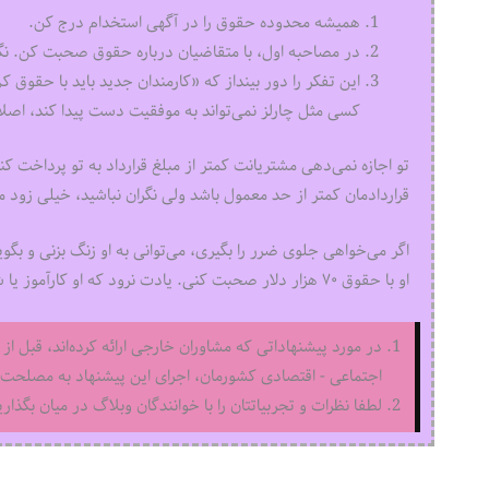
همیشه محدوده حقوق را در آگهی استخدام درج کن.
در مصاحبه اول، با متقاضیان درباره حقوق صحبت کن. نگ
این تفکر را دور بینداز که «کارمندان جدید باید با حقوق 
کسی مثل چارلز نمی‌تواند به موفقیت دست پیدا کند، اصلا 
تو اجازه نمی‌دهی مشتریانت کمتر از مبلغ قرارداد به تو پرداخت
قراردادمان کمتر از حد معمول باشد ولی نگران نباشید، خیلی زود م
اگر می‌خواهی جلوی ضرر را بگیری، می‌توانی به او زنگ بزنی و بگویی
او با حقوق ۷۰ هزار دلار صحبت کنی. یادت نرود که او کارآموز یا شاگردت نیست بلکه یک شریک ارزشمند است.
در مورد پیشنهاداتی که مشاوران خارجی ارائه کرده‌اند، قبل از 
اجتماعی - اقتصادی کشورمان، اجرای این پیشنهاد به مصلحت ا
لطفا نظرات و تجربیاتتان را با خوانندگان وبلاگ در میان بگذاری