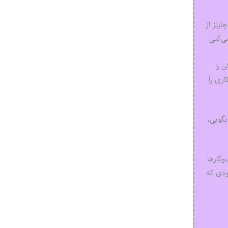
رلز از
ی‌کنی
ن را
اری را
بگویی،
وکارها
ودی که