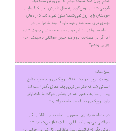
شدم چون قبلا شنیده بودم که این روش مصاحبه،
قدیمی شده و برمی‌گردد به سال‌ها پیش. چرا کارفرمایان
خودشان را به روز نمی‌کنند؟ هنوز نمی‌دانند که راه‌های
بهتری برای مصاحبه وجود دارد؟ البته ظاهرا من در
مصاحبه موفق بوده‌ام چون به مصاحبه دوم دعوت شدم.
اما اگر در مصاحبه دوم هم چنین سوالاتی پرسیدند، چه
جوابی بدهم؟
پاسخ مشاور:
دوست عزیز، در دهه ۱۹۸۰، رویکردی وارد حوزه منابع
انسانی شد که فکر می‌کردیم یک مد زودگذر است اما
پس از سال‌ها، هنوز هم در بعضی شرکت‌ها طرفدارانی
دارد. رویکردی به نام «مصاحبه رفتاری».
در مصاحبه رفتاری، مسوول مصاحبه از متقاضی کار
سوالاتی می‌پرسد که با این عبارت آغاز می‌شوند: «از
زمانی بگو که توانستی …» متقاضی کار نیز در جواب این