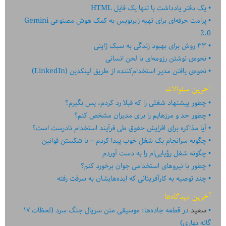
یک دفتر یادداشت با تنها یک فایل HTML
پرامت حرفه‌ای برای تهیه زیرنویس به کمک هوش مصنوعی Gemini
2.0
۳۳ روش برای بهبود زندگی به سبک ژاپنی
نحوه‌ی نوشتن رزومه‌ای با لحن انسانی
نحوه‌ی یافتن مدیر استخدام‌کننده از طریق لینکدین (LinkedIn)
آخرین سئوالات
چطور پیشنهاد شغلی را که قبلا رد کردم، پس بگیرم؟
چطور حد و مرزهایم را برای مدیران مشخص کنم؟
آیا مذاکره برای افزایش حقوق طی فرآیند استخدام نادرست است؟
چگونه سرانجام یک شغل خوب پیدا کردم – با شکستن قوانین
چگونه شغل رؤیایی‌ام را به دست آوردم
چطور با نیروهای استخدامی جوان برخورد کنم؟
چند توصیه به کارآفرینانی که ایده‏‏‌‏‏‌هایشان به سرقت رفته
آخرین دیدگاه‌ها
سعید
در
قطعه جاده‌ها: موسیقی متن سریال جنگ سرد (لحظات ۱۷
گانه بهاری)