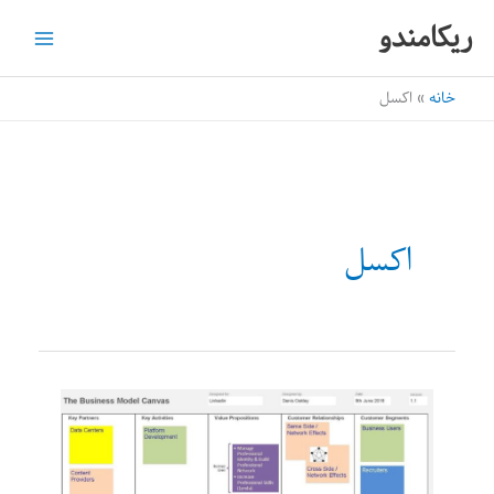
رش
ریکامندو
ه
حتوا
خانه
اکسل
اکسل