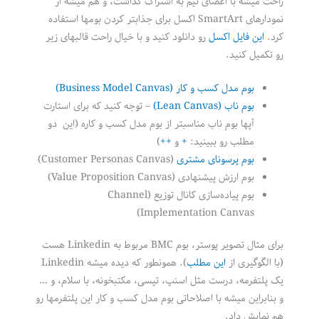
راحت میشه با اعضای تیم به اشتراک گذاشت، و هم میشه از
نمودارهای SmartArt اکسل برای جذابتر کردن بومها استفاده
کرد.
این فایل اکسل
رو دانلود کنید و با خیال راحت قالبهای زیر
رو تکمیل کنید.
بوم مدل کسب و کار (Business Model Canvas)
بوم ناب (Lean Canvas)
– توجه کنید که برای استارت
آپها بوم ناب مناسبتر از بوم مدل کسب و کاره (این دو
مطلب رو ببینید:
+
و
++
)
بوم پرسونای مشتری
(Customer Personas Canvas)
بوم ارزش پیشنهادی (Value Proposition Canvas)
بوم پیاده‌سازی کانال توزیع (Channel
Implementation Canvas)
برای مثال تصویر پوستر، بوم BMC مربوط به Linkedin هست
(با الگوگیری از
این مطلب
). همونطور که دیده میشه Linkedin
یک پلتفرمه، درست مثل اسنپ، تپسی، مکتبخونه، با سلام، و …
و بنابراین میشه با اصلاحاتی بوم مدل کسب و کار این پلتفرمها رو
هم نمایش داد.