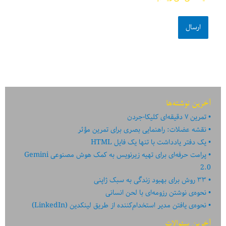
آخرین نوشته‌ها
تمرین ۷ دقیقه‌ای کلیکا-جردن
نقشه عضلات: راهنمایی بصری برای تمرین مؤثر
یک دفتر یادداشت با تنها یک فایل HTML
پرامت حرفه‌ای برای تهیه زیرنویس به کمک هوش مصنوعی Gemini
2.0
۳۳ روش برای بهبود زندگی به سبک ژاپنی
نحوه‌ی نوشتن رزومه‌ای با لحن انسانی
نحوه‌ی یافتن مدیر استخدام‌کننده از طریق لینکدین (LinkedIn)
آخرین سئوالات